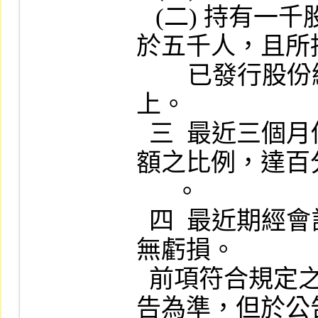
   (二) 持有一千股至五萬股之股東人數不少
於五千人，且所
        已發行股份總額百分之二十或一億股以
上。

  三  最近三個月份成交股數占已發行股份總
額之比例，達百
      。

  四  最近期經會計師查核或核閱之財務報告
無虧損。

  前項符合規定之標的證券以本公司每季公
告為準，但於公