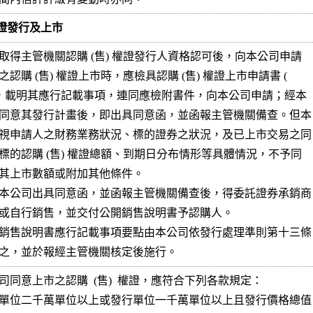
) 權證發行及上市
取得主管機關認購 (售) 權證發行人資格認可後，向本公司申請

認購 (售) 權證上市時，應檢具認購 (售) 權證上市申請書 (

 ，載明其應行記載事項，連同應檢附書件，向本公司申請；經本

同意其發行計畫後，即出具同意函，並函報主管機關備查。但本

視申請人之財務業務狀況、標的證券之狀況，及已上市交易之同

標的認購 (售) 權證總額、到期日分布情形等具體情況，不予同

其上市數額或附加其他條件。

本公司出具同意函，並函報主管機關備查後，得委託證券承銷商

或自行銷售，並交付公開銷售說明書予認購人。

銷售說明書應行記載事項要點由本公司依發行處理準則第十三條

之，並於報經主管機關核定後施行。
司同意上市之認購  (售)  權證，應符合下列各款規定：

單位二千萬單位以上或發行單位一千萬單位以上且發行價格總值
