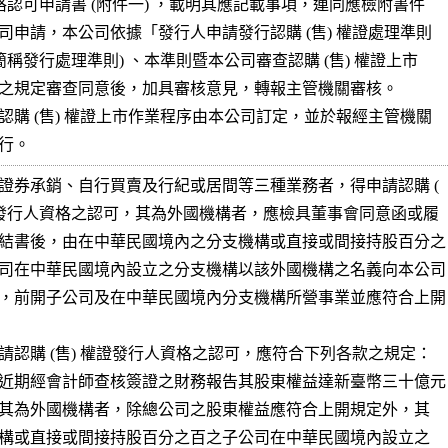
資格認可申請書 (附件一) ，載明其應記載事項，連同應檢附書件

司申請，本公司依據「發行人申請發行認購 (售) 權證處理準則

簡稱發行處理準則) 、本準則暨本公司審查認購 (售) 權證上市

之規定審查同意後，加具審核意見，轉報主管機關審核。

認購 (售) 權證上市作業程序由本公司訂定，並於報經主管機關

行。
證券承銷、自行買賣及行紀或居間等三種業務者，得申請認購 (

證發行人資格之認可，其為外國機構者，應檢具董事會同意函或履

結書後，由在中華民國境內之分支機構或直接或間接持股百分之

司在中華民國境內設立之分支機構以該外國機構之名義向本公司

，前開子公司及在中華民國境內分支機構所營事業並應符合上開

請認購 (售) 權證發行人資格之認可，應符合下列各款之規定：

近期經會計師查核簽證之財務報告其股東權益達新臺幣三十億元
