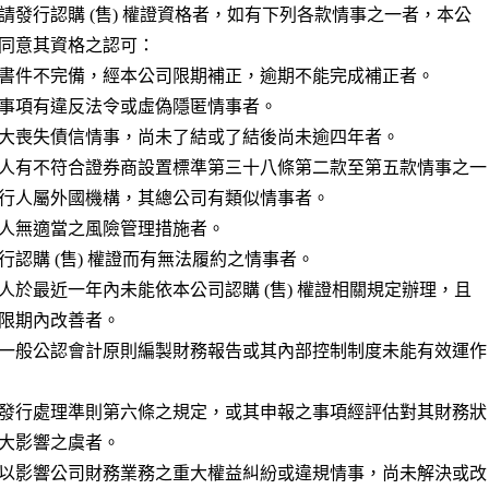
請發行認購 (售) 權證資格者，如有下列各款情事之一者，本公

同意其資格之認可：

書件不完備，經本公司限期補正，逾期不能完成補正者。

事項有違反法令或虛偽隱匿情事者。

大喪失債信情事，尚未了結或了結後尚未逾四年者。

人有不符合證券商設置標準第三十八條第二款至第五款情事之一

人無適當之風險管理措施者。

行認購 (售) 權證而有無法履約之情事者。

人於最近一年內未能依本公司認購 (售) 權證相關規定辦理，且

一般公認會計原則編製財務報告或其內部控制制度未能有效運作

發行處理準則第六條之規定，或其申報之事項經評估對其財務狀

以影響公司財務業務之重大權益糾紛或違規情事，尚未解決或改
