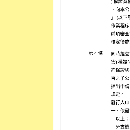
) 權證
，向本公
」 (以下
作業程序
前項審查
核定後施
第 4 條
同時經營
售) 權
約保證切
百之子公
提出申請
規定。

發行人申
一、依最
    以上；其為外國機構者，除總公司之股東權益應符合上開規定外，其

    分支機構或直接或間接持股百分之百之子公司在中華民國境內設立之
