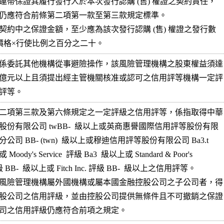
連帶保證其履行發行人於本次發行認購 (售) 權證之契約責任，

仍應符合前條第二項第一款至第三款規定標準。

契約中之保證金額，至少應為該次發行認購 (售) 權證之發行數

價格×行使比例之百分之二十。
係委託其他機構從事避險操作，該風險管理機構之股東權益須達

億元以上且須提出經主管機關核准或認可之信用評等機構一定評

評等。
二項第三款及第六條規定之一定評級之信用評等，係指取得中華

股份有限公司 twBB-  級以上或英商惠譽國際信用評等股份有限

公司 BB- (twn)  級以上或穆迪信用評等股份有限公司 Ba3.t

oody's Service  評級 Ba3  級以上或 Standard & Poor's

評級 BB-  級以上或 Fitch Inc. 評級 BB-  級以上之信用評等。

風險管理機構屬外國機構或屬本國金融控股公司之子公司者，得

股公司之信用評級，並由控股公司提供無條件且不可撤銷之保證

司之信用評級仍應符合前項之規定。