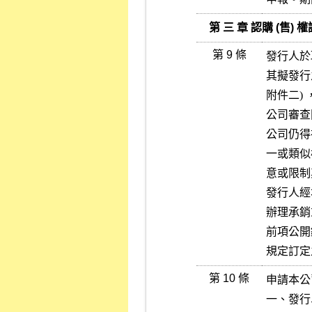
   第 三 章 認購 (售
第 9 條
發行人於
其擬發行之
附件二)
公司審查
公司仍得
一或類似
意或限制
發行人經
辦理承銷
前項公開
規定訂定
第 10 條
申請本公
一、發行