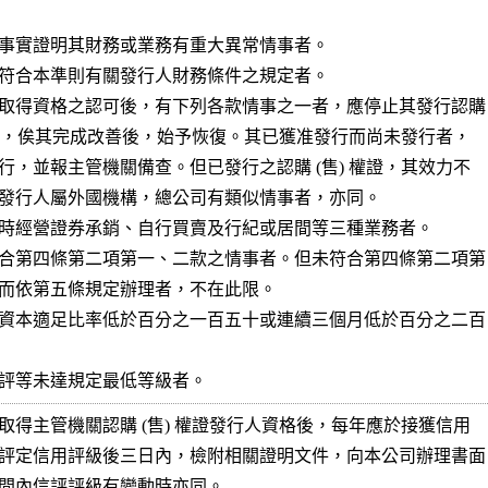
事實證明其財務或業務有重大異常情事者。

符合本準則有關發行人財務條件之規定者。

取得資格之認可後，有下列各款情事之一者，應停止其發行認購

行，並報主管機關備查。但已發行之認購 (售) 權證，其效力不

發行人屬外國機構，總公司有類似情事者，亦同。

時經營證券承銷、自行買賣及行紀或居間等三種業務者。

合第四條第二項第一、二款之情事者。但未符合第四條第二項第

資本適足比率低於百分之一百五十或連續三個月低於百分之二百

評等未達規定最低等級者。
取得主管機關認購 (售) 權證發行人資格後，每年應於接獲信用

評定信用評級後三日內，檢附相關證明文件，向本公司辦理書面

間內信評評級有變動時亦同。