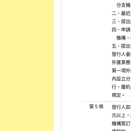
    分支機構淨值至少應達新臺幣一億伍仟萬元以上。

二、最近
三、提出
四、申請
    機構，總公司有類似情事者。

五、提出
發行人委
外匯業務
第一項外
內設立分
行、履約
規定。
第 5 條
發行人如
元以上，
機構簽訂