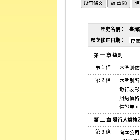
所有條文
編 章 節
條
歷史名稱：
臺灣
歷次修正日期：
   第 一 章 總則
第 1 條
本準則依
第 2 條
本準則所
發行表彰
履約價格
價證券。
   第 二 章 發行人資
第 3 條
向本公司