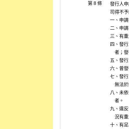
第 8 條
發行人申
司得不予
一、申請
二、申請
三、有重
四、發行
    者；發行人屬外國機構，其總公司有類似情事者。

五、發行
六、曾發
七、發行
    無法於限期內改善者。

八、未依
    者。

九、違反
    況有重大影響之虞者。

十、有足