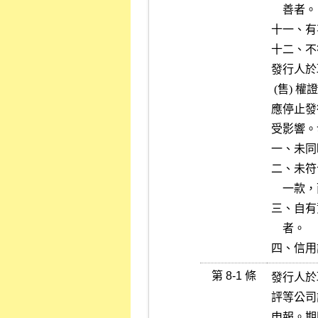
    善者。

十一、有
十二、不
發行人於
 (售) 權證，俟其完成改善後，始予恢復。其已獲准發行而尚未發行者，

應停止發
受影響。
一、未同
二、未符
    一款，而依第五條規定辦理者，不在此限。

三、自有
    者。

四、信用
第 8-1 條
發行人於
評等公司
申報。期