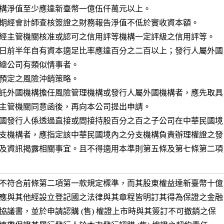
期經會計師查核簽證之財務報告淨值不低於實收資本額。

經主管機關核准或認可之信用評等機構一定評級之信用評等。

日前半年自有資本適足比率應達百分之二百以上；發行人屬外國

預定之風險沖銷策略。

託外國機構擔任風險管理機構或發行人屬外國機構者，應先取具

主管機關同意函後，再向本公司提出申請。

國發行人係透過直接或間接持股百分之百之子公司在中華民國境

支機構者，應指定該中華民國境內之分支機構負責辦理權證之發

及資訊揭露相關事宜。且不得適用本準則第五條及第七條第二項

不符合前條第二項第一款規定標準，而其股東權益達新臺幣十億

應與其他經設立登記國之法律與其章程皆明訂其得為保證之金融

協議書，並於申請認購 (售) 權證上市時與其簽訂不可撤銷之保
