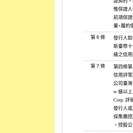
證契約，
惟保證人
前項保證
量×履約
第 6 條
發行人如
新臺幣十
級之信用
第 7 條
第四條第
信用評等
公司臺灣分
w 級以上或 M
Corp. 
發行人或
採集團控
，控股公