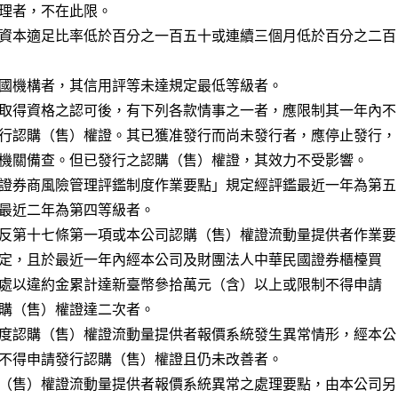
資本適足比率低於百分之一百五十或連續三個月低於百分之二百

國機構者，其信用評等未達規定最低等級者。

取得資格之認可後，有下列各款情事之一者，應限制其一年內不

行認購（售）權證。其已獲准發行而尚未發行者，應停止發行，

機關備查。但已發行之認購（售）權證，其效力不受影響。

證券商風險管理評鑑制度作業要點」規定經評鑑最近一年為第五

反第十七條第一項或本公司認購（售）權證流動量提供者作業要

度認購（售）權證流動量提供者報價系統發生異常情形，經本公

（售）權證流動量提供者報價系統異常之處理要點，由本公司另
