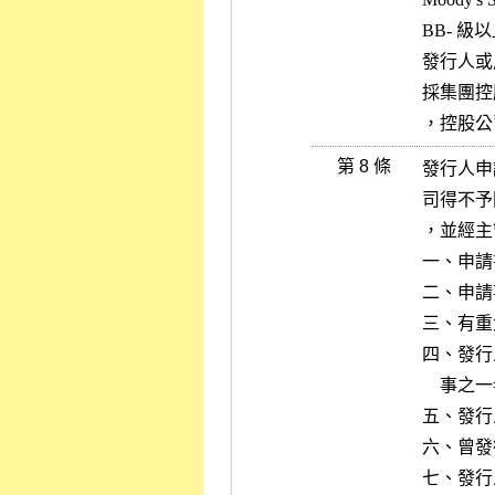
BB- 級以
發行人或
採集團控
，控股公
第 8 條
發行人申
司得不予
，並經主
一、申請
二、申請
三、有重
四、發行
    事之一者；發行人屬外國機構，其總公司有類似情事者。

五、發行
六、曾發
七、發行