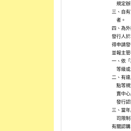
    規定辦理者，不在此限。

三、自有
    者。

四、為外
發行人於
得申請發
並報主管
一、依「
    等級或最近二年為第四等級者。

二、有違
    點等規定，且於最近一年內經本公司及財團法人中華民國證券櫃檯買

    賣中心處以違約金累計達新臺幣參拾萬元（含）以上或限制不得申請

    發行認購（售）權證達二次者。

三、當年
    司限制不得申請發行認購（售）權證且仍未改善者。

有關認購