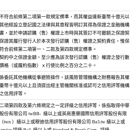
不符合前條第二項第一款規定標準，而其權益達新臺幣十億元以

其他經設立登記國之法律與其章程皆明訂其得為保證之金融機構

書，並於申請認購（售）權證上市時與其簽訂不可撤銷之保證契

保證其履行發行人於本次發行認購（售）權證之契約責任，惟保

符合前條第二項第一、二款及第四款規定標準。

契約中之保證金額，至少應為該次發行認購（售）權證之發行數

價格（或履約指數）ｘ行使比例之百分之二十。
係委託其他機構從事避險操作，該風險管理機構之財務報告其權

臺幣十億元以上且須提出經主管機關核准或認可之信用評等機構

之信用評等。
二項第四款及第六條規定之一定評級之信用評等，係指取得中華

股份有限公司 twBB-  級以上或英商惠譽國際信用評等股份有限

-（twn ）級以上或穆迪信用評等股份有限公司 Ba3.tw 級以上或

Service 評級 Ba3  級以上或 Standard & Poor's Corp.  評級
