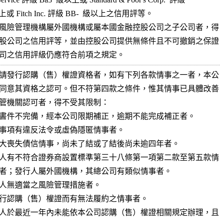
上或 Fitch Inc. 評級 BB-  級以上之信用評等。

風險管理機構屬外國機構或屬本國金融控股公司之子公司者，得

股公司之信用評等，並由控股公司提供無條件且不可撤銷之保證

司之信用評級仍應符合前項之規定。
請發行認購（售）權證資格者，如有下列各款情事之一者，本公

同意其資格之認可。但不符第四款之條件，惟其情事已具體改善

管機關認可者，得不受其限制：

書件不完備，經本公司限期補正，逾期不能完成補正者。

事項有違反法令或虛偽隱匿情事者。

大喪失債信情事，尚未了結或了結後尚未逾四年者。

人有不符合證券商設置標準第三十八條第一項第二款至第五款情

人無適當之風險管理措施者。

行認購（售）權證而有無法履約之情事者。

人於最近一年內未能依本公司認購（售）權證相關規定辦理，且
