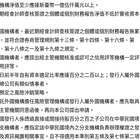
期經會計師查核簽證之個體或個別財務報告淨值不低於實收資本

國機構者，最近期經會計師查核簽證之個體或個別財務報告無累

國機構者，應提出經主管機關核准或認可之信用評等機構一定評

日前半年自有資本適足比率應達百分之二百以上；發行人屬外國

預定之風險沖銷策略。

託外國機構擔任風險管理機構或發行人屬外國機構者，應先取具

主管機關同意函後，再向本公司提出申請。

國發行人係透過直接或間接持股百分之百之子公司在中華民國境

支機構者，應指定該中華民國境內之分支機構負責辦理權證之發

及資訊揭露相關事宜。且不得適用本準則第五條及第七條第二項
