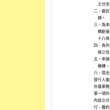
    之分支機構淨值至少應達新臺幣一億伍仟萬元以上。

二、最近
    額。

三、為本
    積虧損，並符合證券商管理規則第十三條、第十四條、第十六條、第

    十八條、第十八條之一及第十九條之規定。

四、為外
    級之信用評等。

五、申請
    機構，總公司有類似情事者。

六、提出
發行人委
外匯業務
第一項外
內設立分
行、履約