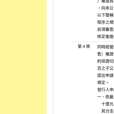
）權證資
，向本公
以下簡稱
程序之規
前項審查
核定後施
第 4 條
同時經營
售）權證
約保證切
百之子公
提出申請
規定。

發行人申
一、依最
    十億元以上；其為外國機構者，除總公司之權益應符合上開規定外，

    其分支機構或直接或間接持股百分之百之子公司在中華民國境內設立
