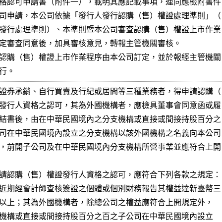
格認可申請書（附件一），載明其應記載事項，連同應檢附書件

司申請，本公司依據「發行人發行認購（售）權證處理準則」（

發行處理準則）、本準則暨本公司審查認購（售）權證上市作業

定審查同意後，加具審核意見，轉報主管機關審核。

認購（售）權證上市作業程序由本公司訂定，並於報經主管機關

行。
證券承銷、自行買賣及行紀或居間等三種業務者，得申請認購（

發行人資格之認可，其為外國機構者，應檢具董事會同意函或履

結書後，由在中華民國境內之分支機構或直接或間接持股百分之

司在中華民國境內設立之分支機構以該外國機構之名義向本公司

，前開子公司及在中華民國境內分支機構所營事業並應符合上開

請認購（售）權證發行人資格之認可，應符合下列各款之規定：

近期經會計師查核簽證之個體或個別財務報告其權益達新臺幣三
