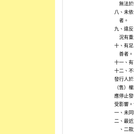
    無法於限期內改善者。

八、未依
    者。

九、違反
    況有重大影響之虞者。

十、有足
    善者。

十一、有
十二、不
發行人於
（售）權
應停止發
受影響。
一、未同
二、最近
    、二款之標準者。但未符合第四條第二項第一款之標準，而依第五條
