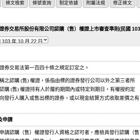
條文檢索
條號查詢
制定依據
附屬法規
修正條文
證券交易所股份有限公司認購（售）權證上市審查準則(民國 103 年 1
證券交易法第一百四十條之規定訂定之。
稱之認購 (售) 權證，係指由標的證券發行公司以外之第三者所

認購 (售) 權證持有人於履約期間內或特定到期日，有權按約定

向發行人購入或售出標的證券，或以現金結算方式收取差價之有

格及申請
申請認購（售）權證發行人資格之認可者，應檢具發行認購（售
