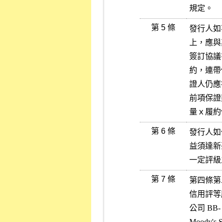
規定。
第 5 條
發行人如
上，應與
簽訂協議
約，連帶
證人仍應
前項保證
量ｘ履約
第 6 條
發行人如
益須達新
一定評級
第 7 條
第四條第
信用評等
公司 BB
Moody's 