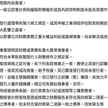
一般公認會計原則編製財務報告或其內部控制制度未能有效運作

發行處理準則第六條之規定，或其申報之事項經評估對其財務狀

以影響公司財務業務之重大權益糾紛或違規情事，尚未解決或改

事實證明其財務或業務有重大異常情事者。

符合本準則有關發行人財務條件之規定者。

取得資格之認可後，有下列各款情事之一者，應停止其發行認購

證，俟其完成改善後，始予恢復。其已獲准發行而尚未發行者，

行，並報主管機關備查。但已發行之認購（售）權證，其效力不

發行人屬外國機構，總公司有類似情事者，亦同。

時經營證券承銷、自行買賣及行紀或居間等三種業務者。

期經會計師查核簽證或核閱之財務報告未符合第四條第二項第一
