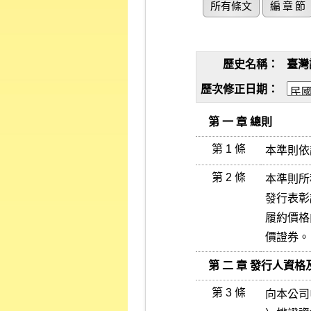
所有條文
編 章 節
歷史名稱：
臺灣
歷次修正日期：
   第 一 章 總則
第 1 條
本準則依
第 2 條
本準則所
發行表彰
履約價格
價證券。
   第 二 章 發行人資
第 3 條
向本公司