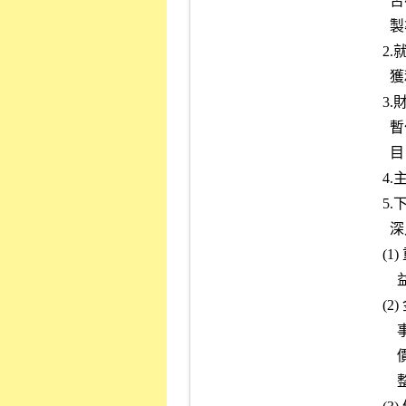
            否符合「證券發行人財務報告編製準則」或「證券商財務報告編

            製準則」、一般公認會計原則及其他有關法令之規定。

          2.就財務報告作個別及與同業間的綜合分析，以瞭解其財務狀況及

            獲利能力等之變化趨勢及有無異常情事。

          3.財務報表所列之會計科目屬性質特殊 (如同業往來、股東往來、

            暫付款、開辦費、未攤銷費用等) ，且金額鉅大者，應查核該科

            目，以瞭解其構成內容及分類情形。

          4.主管機關函示財務報表應行調整或改進事項之改正情形。

          5.下列特殊或異常情形，承辦人員應就會計師工作底稿內容，予以

            深入瞭解。

          (1) 重大關係人交易：關係人間之鉅額交易有無非常規之安排或利

              益輸送情事者。

          (2) 金融資產的分類、互轉及會計處理有無不當及非常規交易之情

              事。另瞭解重要子公司之應收款項提列備抵壞帳、提列存貨跌

              價損失、資金貸與他人及為他人背書保證等有無異常及應否調

              整財務報表。
