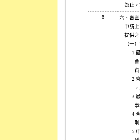
   
6
六、審查
    申請上市案件後，應就申請文件及其附件，暨申請公司、承銷商或會計師

    提供之其他資料進行審查，並注意下列事項：

    （一）會計師查核報告：

          1.最近三年度如有更換簽證會計師，應請發行公司、原簽證及繼任

            會計師，就更換會計師之理由提出書面說明，承辦人員應了解事

            實、理由。

          2.會計師若出具無保留意見以外之查核報告，應注意其事實、理由

            ，並評估其對財務報告之影響程度。

          3.最近三年度簽證會計師事務所應為主管機關所核准之聯合會計師

            事務所。

          4.查核報告中應敘明財務報告係依據「證券發行人財務報告編製準

            則」或「證券商財務報告編製準則」及一般公認會計原則編製。

          5.申請公司最近一會計年度或申請年度最近期之財務報告顯示有下
