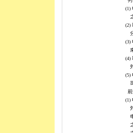
            列情形之一者，其財務報告應符合有關規定。

          (1) 申請公司之稅前純益百分之五十以上來自單一海外轉投資公司

              之投資收益者。

          (2) 單一海外轉投資公司當期稅後損失達其財務報告所列示股本百

              分之五十或新台幣一億元以上者。

          (3) 申請公司之營業收入或營業毛利或總進貨金額百分之五十以上

              來自單一海外轉投資公司者。

          (4) 單一海外轉投資公司之產值占申請公司之總產值 (含自製、委

              外、外購等) 百分之五十以上者。

          (5) 申請公司對單一海外轉投資公司之原始投資金額累計達申請公

              司財務報告所列示股本百分之二十或新台幣三億元以上者。

            前述所稱應符合有關規定係指：

          (1) 申請公司對該海外轉投資公司採權益法認列投資損益者，該海

              外轉投資公司之財務報表若係由其他會計師辦理查核簽證並由

              申請公司據以認列投資損益或編製合併財務報表時，申請公司

              之主簽會計師須對申請公司之財務報表出具不提及其他會計師
