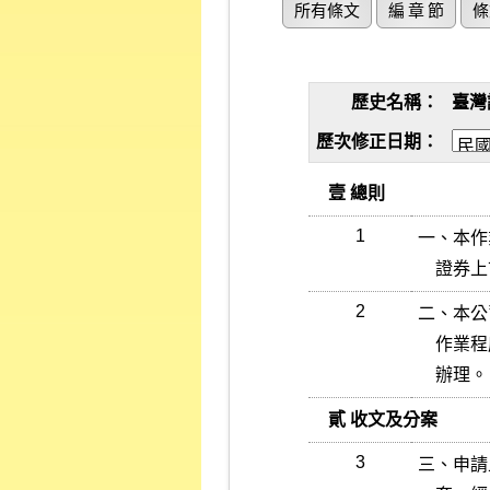
所有條文
編 章 節
條
歷史名稱：
臺灣
歷次修正日期：
   壹 總則
1
一、本作
   
2
二、本公
    作業程序辦理，審查作業各有關規定依據之條文如有變更，依新規定

    辦理。
   貳 收文及分案
3
三、申請