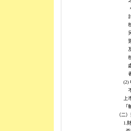
              之查核工作之無保留意見查核報告，本公司始接受其財務報告

              ，並應檢視申請公司之主簽會計師對海外轉投資公司之簽證會

              計師及其查核報告所為之評估查證相關資料，以瞭解其評估查

              核程序是否完備並符合我國審計準則公報之規定。

              另申請上市公司與海外轉投資公司若由相同之會計師辦理查核

              簽證時，該會計師最近三年內曾受主管機關懲戒，或經本公司

              及櫃檯買賣中心分別依「對初次申請股票上市案簽證會計師查

              核缺失處理辦法」及「對申請股票上櫃案簽證會計師查核缺失

              處理辦法」規定於一年內處記缺失次數累計達二次 (含) 以上

              者，應再委託其他會計師辦理查核簽證。

          (2) 申請公司對該海外轉投資公司非採權益法認列投資損益者，得

              不適用前項規定。

          上市輔導期間少於九個月者 (含興櫃交易期間) ，應於送件時附具

          「輔導上市時程合理性評估」之說明，供審議該案時參考。

    （二）財務報告內容：

          1.財務報告之編製種類、格式、內容 (含附註及各科目明細表) 是
