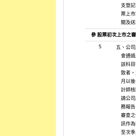
    支登記簿內簽收；除將申請文件及附件妥為保管外，對於初次申請股

    票上市案應另檢具公開說明書及承銷商評估報告各一份，陳送主管機

   
   參 股票初次上市之
5
五、公司
    會通過及監察人承認之財務報告，其會計科目有異常變動者，並應就

    該科目審查前一年之財務報告，股東常會承認之財務報告與前者不一

    致者，並應加送股東常會承認之財務報告；審查期間跨越四、七及十

    月以後者，應洽請申請公司加送當年第一季、上半年度及第三季經會

    計師核閱之財務報告，以作為審查之參考；審查期間跨越年度者，申

    請公司應於年度結束後二個月內，加送當年度經會計師查核簽證之財

    務報告、會計師工作底稿及承銷商評估報告更新資料等書件，以作為

    審查之依據；另應於申請公司送件時取得其截至次季止之財務預測資

    訊作為審查之參考，並按季洽請申請公司於當季第二個月底前加送截

    至次季止之財務預測資訊，直至提請有價證券上市審議委員會審議前
