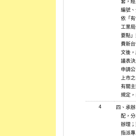
    套，經上市部檢視所送書件齊全後，送由本公司總收發簽收，經登記

    編號、分發承辦單位分案承辦依序審查。

    依「有價證券上市審查準則」第五條規定申請上市者，應依「經濟部

    工業局受託提供科技事業申請產品開發成功且具市場性評估意見作業

    要點」規定向本公司申請，同時向本公司先行繳納應付工業局之審查

    費新台幣伍萬元整，並將副本及相關文件抄送工業局，承辦單位於收

    文後，應函請工業局表示意見，俟本公司取得工業局函復通過評估會

    議表決之評估意見，並函知申請公司後，始得提出上市之申請。

    申請公司應於前開經濟部工業局之評估意見函發文之日起一年內提出

    上市之申請，逾期則應向本公司重新申請之。

    有關主辦證券承銷商輔導股票上市申報受輔導公司基本資料相關作業

    
4
四、承辦
    配，分為二人或二人以上之專案小組，於簽請上市部經理核准後負責

    辦理；對於已上市公司增資新股及公司債或其他有價證券上市案，應

    指派專人辦理，承辦人員於接受分配上市案件後，應即於承辦單位收
