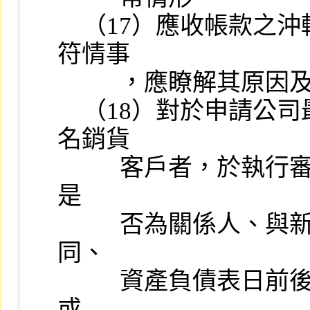
    （17）應收帳款之沖轉對象與銷售對象是否相符，如發現有不
符情事

          ，應瞭解其原因及合理性。

    （18）對於申請公司最近二年度新增銷貨客戶屬關係人或前十
名銷貨

          客戶者，於執行審查時應將該客戶納入查核樣本，並應查明
是

          否為關係人、與新增客戶之買賣合約條件與一般客戶之異
同、

          資產負債表日前後是否發生鉅額或不尋常交易、期後經常性
或
