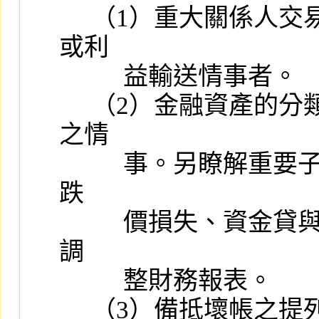
     （1）重大關係人交易：關係人間之鉅額交易有無非常規之安排
或利

          益輸送情事者。

     （2）金融資產的分類、互轉及會計處理有無不當及非常規交易
之情

          事。另瞭解重要子公司之應收款項提列備抵壞帳、提列存貨
跌

          價損失、資金貸與他人及為他人背書保證等有無異常及應否
調

          整財務報表。

     （3）備抵壞帳之提列情形及其簽證會計師之評估內容。
