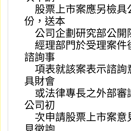
    股票上市案應另檢具公開說明書及承銷商評估報告初稿各一
份，送本

    公司企劃研究部公開陳列。

    經理部門於受理案件後，應簽請具產業專長之外部審議委員依
諮詢事

    項表就該案表示諮詢意見，遇有財會或法律疑議時，得並簽請
具財會

    或法律專長之外部審議委員表示書面意見。暨依本公司「發行
公司初

    次申請股票上市案意見徵詢作業要點」辦理上市審查之書面意
見徵詢
