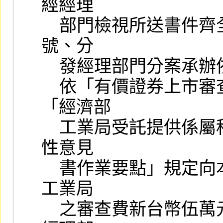
經經理

    部門檢視所送書件齊全後，送由本公司總收發簽收，經登記編
號、分

    發經理部門分案承辦依序審查。

    依「有價證券上市審查準則」第五條規定申請上市者，應依
「經濟部

    工業局受託提供係屬科技事業暨產品或技術開發成功且具市場
性意見

    書作業要點」規定向本公司申請，同時向本公司先行繳納應付
工業局

    之審查費新台幣伍萬元整，並將副本及相關文件抄送工業局，