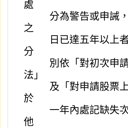
處

          分為警告或申誡，且所受懲戒或處分之原因事實距申請上市
之

          日已達五年以上者，不在此限；或經本公司及櫃檯買賣中心
分

          別依「對初次申請股票上市案簽證會計師查核缺失處理辦
法」

          及「對申請股票上櫃案簽證會計師查核缺失處理辦法」規定
於

          一年內處記缺失次數累計達二次（含）以上者，應再委託其
他
