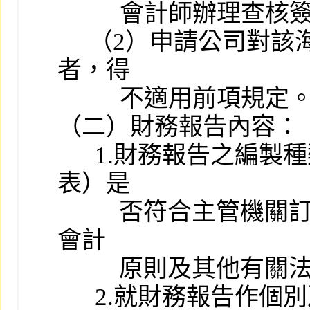
          會計師辦理查核簽證。

     （2）申請公司對該海外轉投資公司非採權益法認列投資損益
者，得

          不適用前項規定。

（二）財務報告內容：

      1.財務報告之編製種類、格式、內容（含附註及各科目明細
表）是

      　否符合主管機關訂頒之各業別財務報告編製準則、一般公認
會計

      　原則及其他有關法令之規定。

      2.就財務報告作個別及與同業間的綜合分析，以瞭解其財務狀