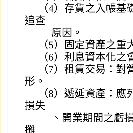
     （4）存貨之入帳基礎與評價方式：若有鉅額盤盈或盤損，並應
追查

          原因。

     （5）固定資產之重大異常變動有無關係人交易之情事。

     （6）利息資本化之會計處理情形。

     （7）租賃交易：對營業租賃或資本租賃的分類及會計處理情
形。

     （8）遞延資產：應列為當期費用或損失者，如停工損失、非常
損失

          、開業期間之虧損、職工福利金等，不得作為遞延資產分期
攤
