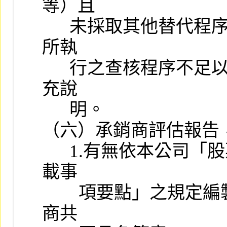
等）且

      未採取其他替代程序，調閱會計師工作底稿時，如發現會計師
所執

      行之查核程序不足以達成應有之結論，承辦人員應請會計師補
充說

      明。

（六）承銷商評估報告
      1.有無依本公司「股票初次上市之證券承銷商評估報告應行記
載事

        項要點」之規定編製，且經主辦證券承銷商及協辦證券承銷
商共
