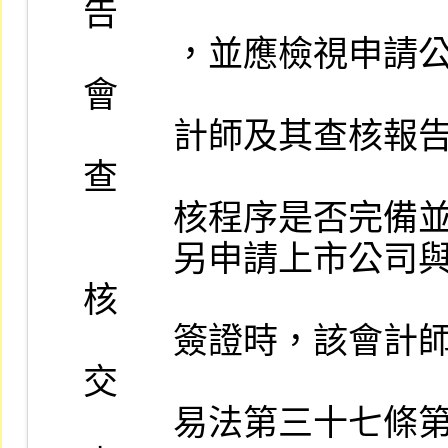
告

          ，並應檢視申請公司之簽證會計師對海外轉投資公司之簽證
會

          計師及其查核報告所為之評估查證相關資料，以瞭解其評估
查

          核程序是否完備並符合我國審計準則公報之規定。

          另申請上市公司與海外轉投資公司若由相同之會計師辦理查
核

          簽證時，該會計師最近三年內曾受主管機關懲戒、或依證券
交

          易法第三十七條第三項規定所為之處分者，但所受之懲戒或