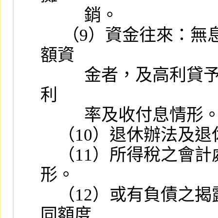
          銷。

     （9）資金往來：無息或低利自關係企業、股東或關係人取得鉅
額資

          金者，及高利貸予關係企業、股東或關係人鉅額資金者，其
利

          率及收付息情形。

    （10）退休辦法及退休金費用之提列情形。

    （11）所得稅之會計處理方法及遞延所得稅負債與資產抵銷情
形。

    （12）或有負債之揭露情形及與其關係企業向銀行訂定申貸共
同額度
