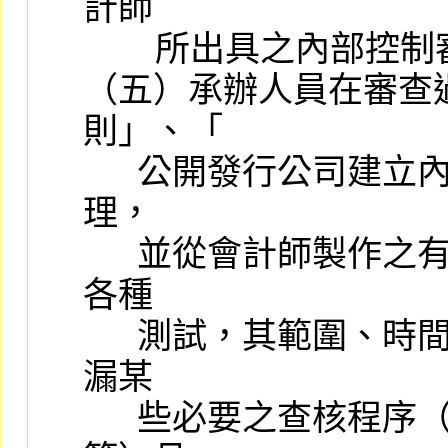
計師

        所出具之內部控制審查報告作業程序」，由本公司另訂之。

（五）承辦人員在審查
則」、「

      公開發行公司建立內部控制制度處理準則」及其他有關法令辦
理，

      並從會計師製作之有關年度工作底稿中瞭解其查帳時所實施之
各種

      測試，其範圍、時間、性質及其揭露之事實是否充份；是否遺
漏某

      些必要之查核程序（如存貨之監盤、銀行存款之函證及調節