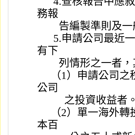
      4.查核報告中應敘明財務報告係依據主管機關訂頒之各業別財
務報

        告編製準則及一般公認會計原則編製。

      5.申請公司最近一會計年度或申請年度最近期之財務報告顯示
有下

        列情形之一者，其財務報告應符合有關規定。

     （1）申請公司之稅前純益百分之五十以上來自單一海外轉投資
公司

          之投資收益者。

     （2）單一海外轉投資公司當期稅後損失達其財務報告所列示股
本百
