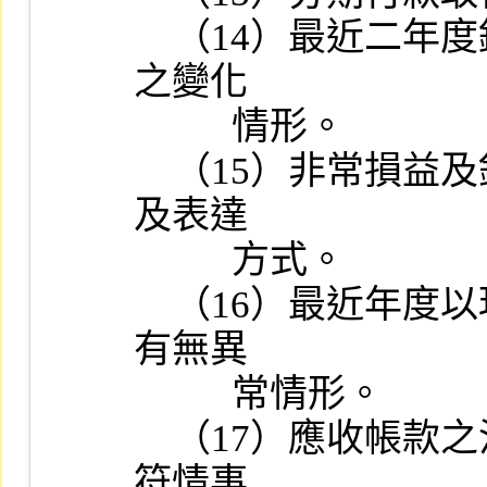
    （14）最近二年度銷貨毛利率、存貨週轉率及應收帳款週轉率
之變化

          情形。

    （15）非常損益及鉅額營業外收支之原因，及非常損益之處理
及表達

          方式。

    （16）最近年度以現金認繳之資本形成經過、資金來源及用途
有無異

          常情形。

    （17）應收帳款之沖轉對象與銷售對象是否相符，如發現有不
符情事
