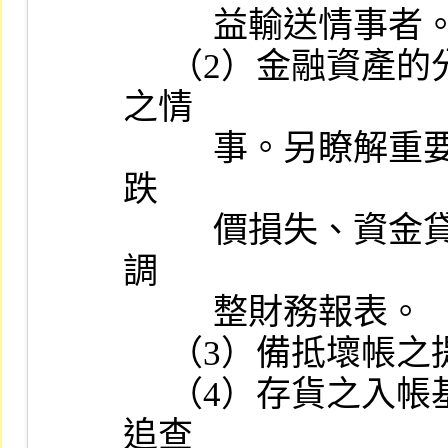
          益輸送情事者。

     （2）金融資產的分類、互轉及會計處理有無不當及非常規交易
之情

          事。另瞭解重要子公司之應收款項提列備抵壞帳、提列存貨
跌

          價損失、資金貸與他人及為他人背書保證等有無異常及應否
調

          整財務報表。

     （3）備抵壞帳之提列情形及其簽證會計師之評估內容。

     （4）存貨之入帳基礎與評價方式：若有鉅額盤盈或盤損，並應
追查
