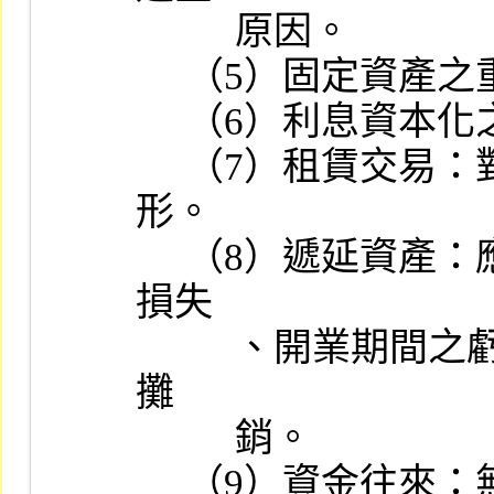
          原因。

     （5）固定資產之重大異常變動有無關係人交易之情事。

     （6）利息資本化之會計處理情形。

     （7）租賃交易：對營業租賃或資本租賃的分類及會計處理情
形。

     （8）遞延資產：應列為當期費用或損失者，如停工損失、非常
損失

          、開業期間之虧損、職工福利金等，不得作為遞延資產分期
攤

          銷。

     （9）資金往來：無息或低利自關係企業、股東或關係人取得鉅