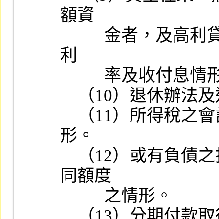
額資

          金者，及高利貸予關係企業、股東或關係人鉅額資金者，其
利

          率及收付息情形。

    （10）退休辦法及退休金費用之提列情形。

    （11）所得稅之會計處理方法及遞延所得稅負債與資產抵銷情
形。

    （12）或有負債之揭露情形及與其關係企業向銀行訂定申貸共
同額度

          之情形。

    （13）分期付款取得資產及銷貨之會計處理情形。
