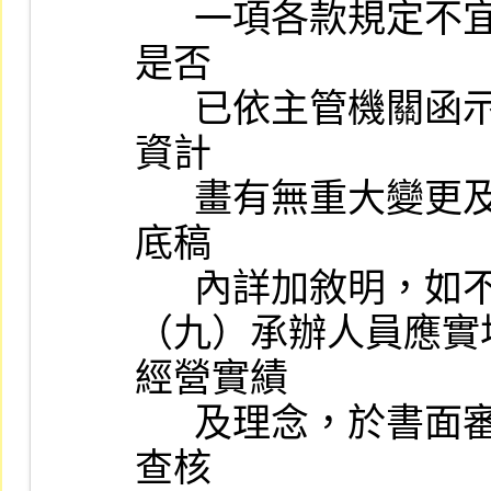
      一項各款規定不宜上市情事或同準則第十八條第三項之情事，
是否

      已依主管機關函示之各項應行注意事項辦理，暨其最近一次增
資計

      畫有無重大變更及未依計畫執行情形，於審查報告與審查工作
底稿

      內詳加敘明，如不符規定情事並應加具處理意見，逐級覆核。

（九）承辦人員應實
經營實績

      及理念，於書面審查時，如發現有異常情事，經檢視會計師之
查核
