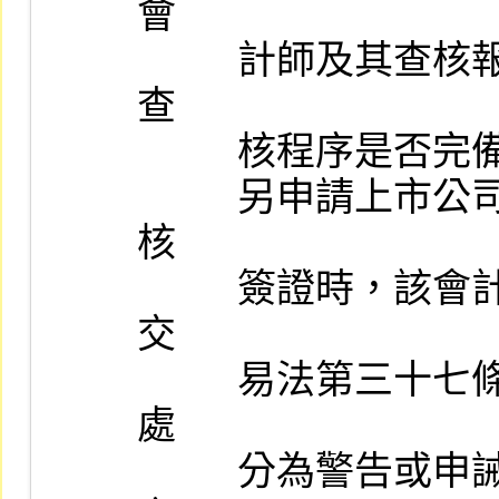
會

          計師及其查核報告所為之評估查證相關資料，以瞭解其評估
查

          核程序是否完備並符合我國審計準則公報之規定。

          另申請上市公司與海外轉投資公司若由相同之會計師辦理查
核

          簽證時，該會計師最近三年內曾受主管機關懲戒、或依證券
交

          易法第三十七條第三項規定所為之處分者，但所受之懲戒或
處

          分為警告或申誡，且所受懲戒或處分之原因事實距申請上市