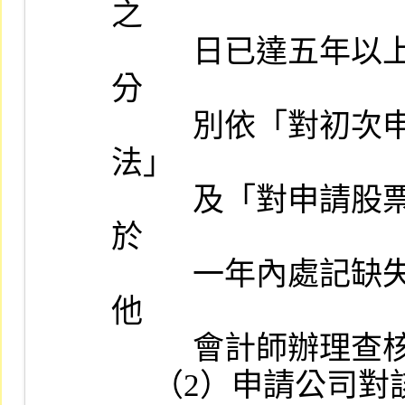
之

          日已達五年以上者，不在此限；或經本公司及櫃檯買賣中心
分

          別依「對初次申請股票上市案簽證會計師查核缺失處理辦
法」

          及「對申請股票上櫃案簽證會計師查核缺失處理辦法」規定
於

          一年內處記缺失次數累計達二次（含）以上者，應再委託其
他

          會計師辦理查核簽證。

     （2）申請公司對該海外轉投資公司非採權益法認列投資損益