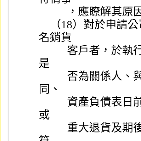
          ，應瞭解其原因及合理性。

    （18）對於申請公司最近二年度新增銷貨客戶屬關係人或前十
名銷貨

          客戶者，於執行審查時應將該客戶納入查核樣本，並應查明
是

          否為關係人、與新增客戶之買賣合約條件與一般客戶之異
同、

          資產負債表日前後是否發生鉅額或不尋常交易、期後經常性
或

          重大退貨及期後收款情形有無異常，以確認銷貨收入之認列
符
