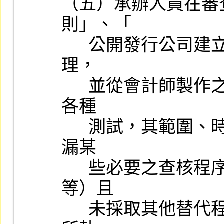
（五）承辦人員在審
則」、「

      公開發行公司建立內部控制制度處理準則」及其他有關法令辦
理，

      並從會計師製作之有關年度工作底稿中瞭解其查帳時所實施之
各種

      測試，其範圍、時間、性質及其揭露之事實是否充份；是否遺
漏某

      些必要之查核程序（如存貨之監盤、銀行存款之函證及調節
等）且

      未採取其他替代程序，調閱會計師工作底稿時，如發現會計師