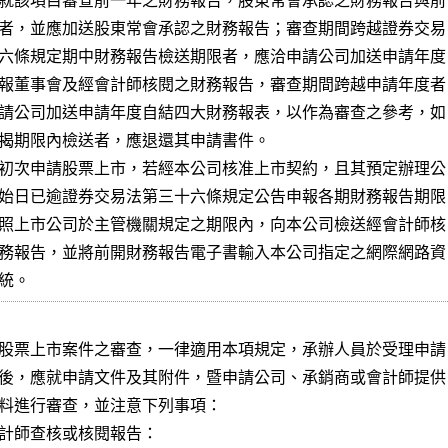
就該項目審查前一年之財務報告，股東常會承認之財務報告與前

者，並應加送股東常會承認之財務報告；審查期間跨越證券交易

六條規定期中財務報告檢送期限者，應洽申請公司加送申請年度

報董事會及經會計師核閱之財務報告，審查期間跨越申請年度者

請公司加送申請年度自結四大財務報表，以作為審查之參考，如

揭期限內檢送者，應退還其申請書件。

初次申請股票上市，若經本公司核准上市契約，且其預定辦理公

始日已逾證券交易法第三十六條規定公告申報各期財務報告期限

照上市公司於主管機關規定之期限內，向本公司檢送經會計師核

務報告，並將前開財務報告電子書輸入本公司指定之網際網路資

統。
股票上市案件之審查，一律適用本項規定，承辦人員於受理申請

後，應就申請文件及其附件，暨申請公司、承銷商或會計師提供

料進行審查，並注意下列事項：

計師查核或核閱報告：
