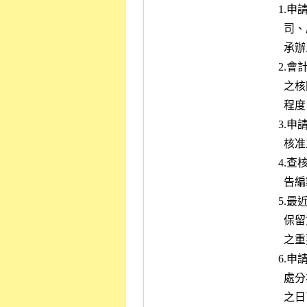
      1.申請年度及最近三個會計年度如有更換簽證會計師，應請發行公

        司、原簽證及繼任會計師，就更換會計師之理由提出書面說明，

        承辦人員應了解事實、理由。

      2.會計師對申請年度最近期之期中財務報告若出具無保留結論以外

        之核閱報告，應注意其事實、理由，並評估其對財務報告之影響

        程度。

      3.申請年度及最近三個會計年度簽證會計師事務所應為主管機關所

        核准之聯合會計師事務所。

      4.查核報告中應敘明財務報告係依據主管機關訂頒之各業別財務報

        告編製準則編製。

      5.最近二個會計年度會計師應出具不提及其他會計師查核工作之無

        保留意見；會計師核閱之申請年度最近期財務報告，其納入編製

        之重要子公司，應出具不提及其他會計師核閱工作之結論。

      6.申請公司委任之簽證會計師不得有下列情事之一，但所受懲戒或

        處分為警告或申誡且受懲戒、處分或缺失之原因事實距申請上市

        之日已達五年以上者，不在此限：
