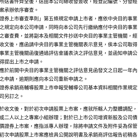
所送書件齊全後，送由本公司總收發簽收，經登記編號、分發經

案承辦依序審查。

證券上市審查準則」第五條規定申請上市者，應依中央目的事業

之規定向本公司申請，同時向本公司先行繳納應付中央目的事業

之審查費，並將副本及相關文件抄送中央目的事業主管機關，經

收文後，應函請中央目的事業主管機關表示意見，俟本公司取得

事業主管機關函復通過評估會議表決之評估意見，並函知申請公

得提出上市之申請。

應於前開中央目的事業主管機關之評估意見函發文之日起一年內

之申請，逾期則應向本公司重新申請之。

證券承銷商輔導股票上市申報受輔導公司基本資料相關作業規定

司另訂之。
於收文後，對於初次申請股票上市案，應就所轄人力整體調配，

或二人以上之專案小組辦理；對於已上市公司增資新股及公司債

價證券上市案，應指派專人辦理，除將申請文件及附件妥為保管

初次申請股票上市案應檢具公開說明書及承銷商評估報告初稿各
