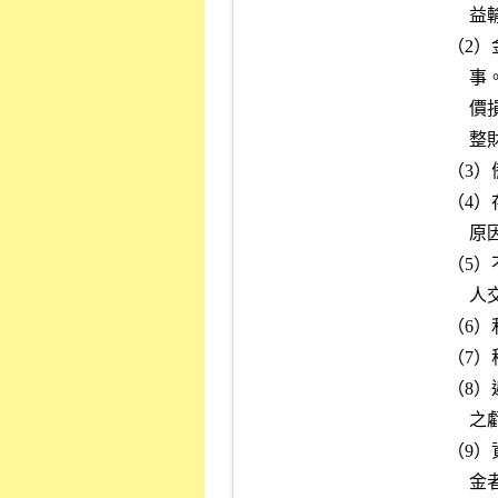
          益輸送情事者。

     （2）金融資產的分類、互轉及會計處理有無不當及非常規交易之情

          事。另瞭解重要子公司之應收款項提列備抵損失、提列存貨跌

          價損失、資金貸與他人及為他人背書保證等有無異常及應否調

          整財務報表。

     （3）備抵損失之提列情形及其簽證會計師之評估內容。

     （4）存貨之入帳基礎與評價方式：若有鉅額盤盈或盤損，並應追查

          原因。

     （5）不動產、廠房及設備與投資性不動產之重大異常變動有無關係

          人交易之情事。

     （6）利息資本化之會計處理情形。

     （7）租賃交易：對營業租賃或融資租賃的分類及會計處理情形。

     （8）遞延資產：應列為當期費用或損失者，如停工損失、開業期間

          之虧損、職工福利金等，不得作為遞延資產分期攤銷。

     （9）資金往來：無息或低利自關係企業、股東或關係人取得鉅額資

          金者，及高利貸予關係企業、股東或關係人鉅額資金者，其利
