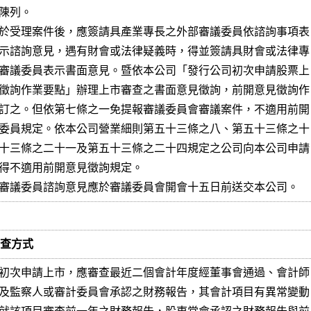
陳列。

於受理案件後，應簽請具產業專長之外部審議委員依諮詢事項表

示諮詢意見，遇有財會或法律疑義時，得並簽請具財會或法律專

審議委員表示書面意見。暨依本公司「發行公司初次申請股票上

徵詢作業要點」辦理上市審查之書面意見徵詢，前開意見徵詢作

訂之。但依第七條之一免提報審議委員會審議案件，不適用前開

委員規定。依本公司營業細則第五十三條之八、第五十三條之十

十三條之二十一及第五十三條之二十四規定之公司向本公司申請

得不適用前開意見徵詢規定。

審議委員諮詢意見應於審議委員會開會十五日前送交本公司。
審查方式
初次申請上市，應審查最近二個會計年度經董事會通過、會計師

及監察人或審計委員會承認之財務報告，其會計項目有異常變動
