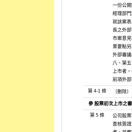
一份公開
經理部門
就該案表
長之外部
市案意見
業要點另
外部審議
八、第五
上市者，
前項外部
第 4-1 條
（刪除）
   參 股票初次上市之
第 5 條
公司股票
查核簽證