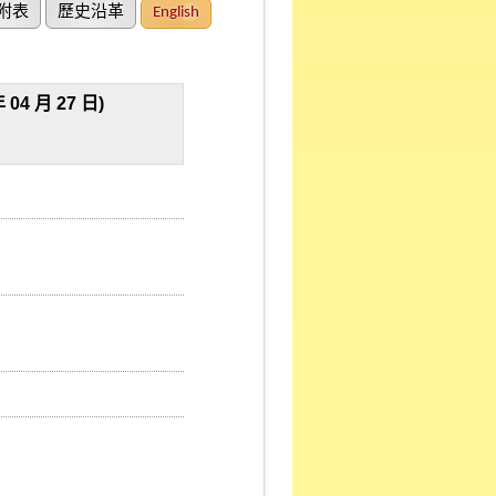
附表
歷史沿革
English
 月 27 日)