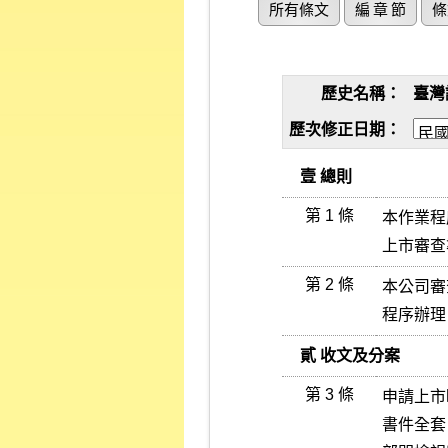
所有條文
編 章 節
條
歷史名稱：
臺灣
歷次修正日期：
   壹 總則
第 1 條
本作業程
上市審查
第 2 條
本公司審
程序辦理
   貳 收文及分案
第 3 條
申請上市
書件全套