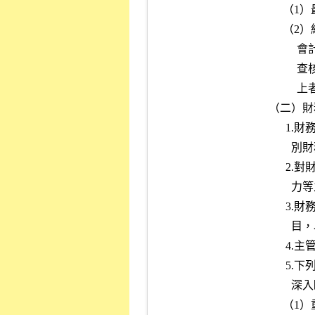
     （1）最近三年內曾受警告以上懲戒或處分者。

     （2）經本公司及櫃檯買賣中心分別依「對初次申請股票上市案簽證

          會計師查核缺失處理辦法」及「對申請股票上櫃案簽證會計師

          查核缺失處理辦法」規定於一年內處記缺失次數累計達二次以

          上者。

（二）財
      1.財務報告之編製種類、格式、內容是否符合主管機關訂頒之各業

        別財務報告編製準則規定。

      2.對財務報告及其與同業間綜合分析，以瞭解其財務狀況及獲利能

        力等之變化趨勢及有無異常情事。

      3.財務報告所列之會計項目屬性質特殊且金額鉅大者，應查核該項

        目，以瞭解其構成內容及分類情形。

      4.主管機關函示財務報表應行調整或改進事項之改正情形。

      5.下列特殊或異常情形，承辦人員應就會計師工作底稿內容，予以

        深入瞭解。

     （1）重大關係人交易：關係人間之鉅額交易有無非常規之安排或利
