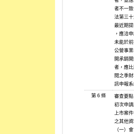
者，並應
者不一致
法第三十
最近期提
，應洽申
未能於前
公營事業
開承銷開
者，應比
閱之季財
訊申報系
第 6 條
審查要點

初次申請
上市案件
之其他資
（一）會