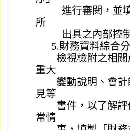
          進行審閱，並填具該作業程序附件二之本公司「審閱會計師
所

          出具之內部控制審查報告意見表」。

      5.財務資料綜合分析：

        檢視檢附之相關產業調查報告、公開說明書刊載之會計項目
重大

        變動說明、會計師永久檔案之分析用資料及承銷商之評估意
見等

        書件，以了解評估其財務狀況與變化趨勢，並摘錄重要或異
常情

        事，填製「財務資料綜合分析表」（附件四）。
