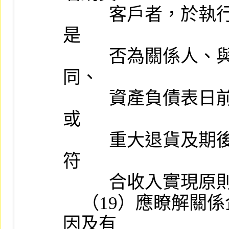
          客戶者，於執行審查時應將該客戶納入查核樣本，並應查明
是

          否為關係人、與新增客戶之買賣合約條件與一般客戶之異
同、

          資產負債表日前後是否發生鉅額或不尋常交易、期後經常性
或

          重大退貨及期後收款情形有無異常，以確認銷貨收入之認列
符

          合收入實現原則。

    （19）應瞭解關係企業應收款項有無逾期，如有，應查明其原
因及有
