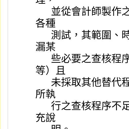
      並從會計師製作之有關年度工作底稿中瞭解其查帳時所實施之
各種

      測試，其範圍、時間、性質及其揭露之事實是否充份；是否遺
漏某

      些必要之查核程序（如存貨之監盤、銀行存款之函證及調節
等）且

      未採取其他替代程序，調閱會計師工作底稿時，如發現會計師
所執

      行之查核程序不足以達成應有之結論，承辦人員應請會計師補
充說
