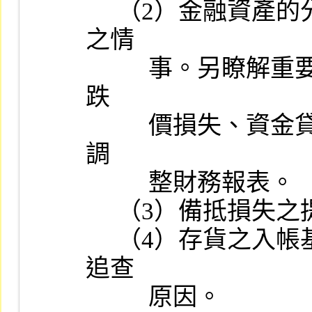
     （2）金融資產的分類、互轉及會計處理有無不當及非常規交易
之情

          事。另瞭解重要子公司之應收款項提列備抵損失、提列存貨
跌

          價損失、資金貸與他人及為他人背書保證等有無異常及應否
調

          整財務報表。

     （3）備抵損失之提列情形及其簽證會計師之評估內容。

     （4）存貨之入帳基礎與評價方式：若有鉅額盤盈或盤損，並應
追查

          原因。
