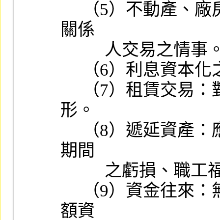
     （5）不動產、廠房及設備與投資性不動產之重大異常變動有無
關係

          人交易之情事。

     （6）利息資本化之會計處理情形。

     （7）租賃交易：對營業租賃或融資租賃的分類及會計處理情
形。

     （8）遞延資產：應列為當期費用或損失者，如停工損失、開業
期間

          之虧損、職工福利金等，不得作為遞延資產分期攤銷。

     （9）資金往來：無息或低利自關係企業、股東或關係人取得鉅
額資
