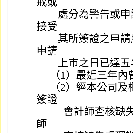
戒或

        處分為警告或申誡且受懲戒、處分或公告於一定期間內拒絕
接受

        其所簽證之申請股票上市（櫃）公司財務報告之原因事實距
申請

        上市之日已達五年以上者，不在此限：

     （1）最近三年內曾受警告以上懲戒或處分者。

     （2）經本公司及櫃檯買賣中心分別依「對初次申請股票上市案
簽證

          會計師查核缺失處理辦法」及「對申請股票上櫃案簽證會計
師
