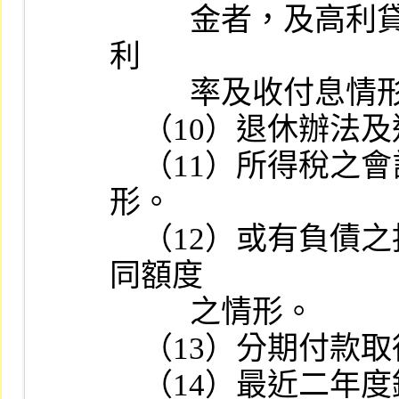
          金者，及高利貸予關係企業、股東或關係人鉅額資金者，其
利

          率及收付息情形。

    （10）退休辦法及退休金費用之提列情形。

    （11）所得稅之會計處理方法及遞延所得稅負債與資產抵銷情
形。

    （12）或有負債之揭露情形及與其關係企業向銀行訂定申貸共
同額度

          之情形。

    （13）分期付款取得資產及銷貨之會計處理情形。

    （14）最近二年度銷貨毛利率、存貨週轉率及應收帳款週轉率