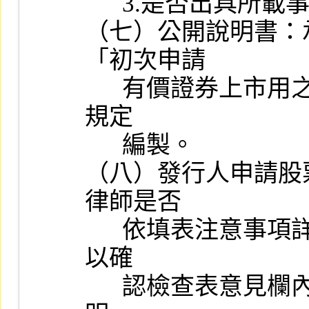
      3.是否出具所載事項絕無虛偽、隱匿情事之聲明書。

（七）公開說明書：
「初次申請

      有價證券上市用之公開說明書應行記載事項準則」及相關法令
規定

      編製。

（八）發行人申請股
律師是否

      依填表注意事項詳實作成工作底稿。如依律師之工作底稿不足
以確

      認檢查表意見欄內容或審核結果，承辦人員應請律師補充說