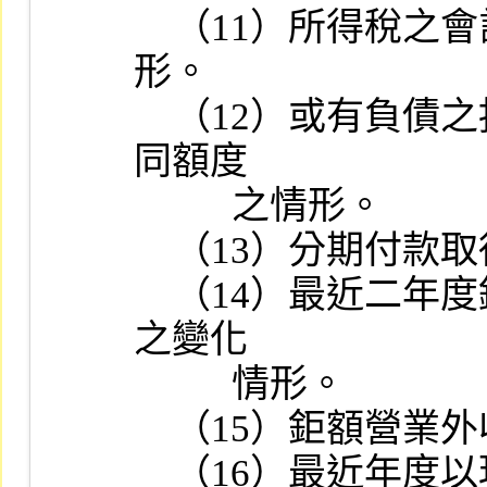
    （11）所得稅之會計處理方法及遞延所得稅負債與資產抵銷情
形。

    （12）或有負債之揭露情形及與其關係企業向銀行訂定申貸共
同額度

          之情形。

    （13）分期付款取得資產及銷貨之會計處理情形。

    （14）最近二年度銷貨毛利率、存貨週轉率及應收帳款週轉率
之變化

          情形。

    （15）鉅額營業外收支之原因。

    （16）最近年度以現金認繳之資本形成經過、資金來源及用途