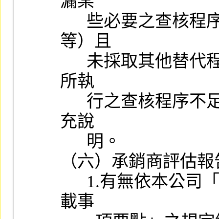
漏某

      些必要之查核程序（如存貨之監盤、銀行存款之函證及調節
等）且

      未採取其他替代程序，調閱會計師工作底稿時，如發現會計師
所執

      行之查核程序不足以達成應有之結論，承辦人員應請會計師補
充說

      明。

（六）承銷商評估報
      1.有無依本公司「股票初次上市之證券承銷商評估報告應行記
載事
