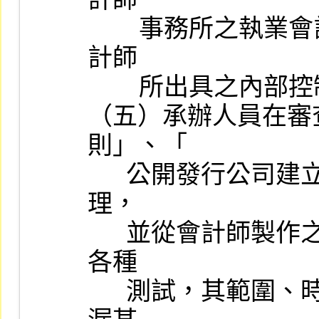
        事務所之執業會計師二人以上共同審查出具，有關「審閱會
計師

        所出具之內部控制審查報告作業程序」，由本公司另訂之。

（五）承辦人員在審
則」、「

      公開發行公司建立內部控制制度處理準則」及其他有關法令辦
理，

      並從會計師製作之有關年度工作底稿中瞭解其查帳時所實施之
各種

      測試，其範圍、時間、性質及其揭露之事實是否充份；是否遺