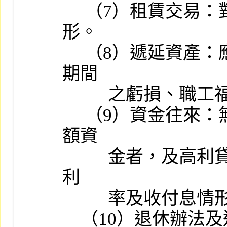
     （7）租賃交易：對營業租賃或融資租賃的分類及會計處理情
形。

     （8）遞延資產：應列為當期費用或損失者，如停工損失、開業
期間

          之虧損、職工福利金等，不得作為遞延資產分期攤銷。

     （9）資金往來：無息或低利自關係企業、股東或關係人取得鉅
額資

          金者，及高利貸予關係企業、股東或關係人鉅額資金者，其
利

          率及收付息情形。

    （10）退休辦法及退休金費用之提列情形。
