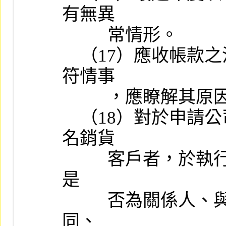
有無異

          常情形。

    （17）應收帳款之沖轉對象與銷售對象是否相符，如發現有不
符情事

          ，應瞭解其原因及合理性。

    （18）對於申請公司最近二年度新增銷貨客戶屬關係人或前十
名銷貨

          客戶者，於執行審查時應將該客戶納入查核樣本，並應查明
是

          否為關係人、與新增客戶之買賣合約條件與一般客戶之異
同、
