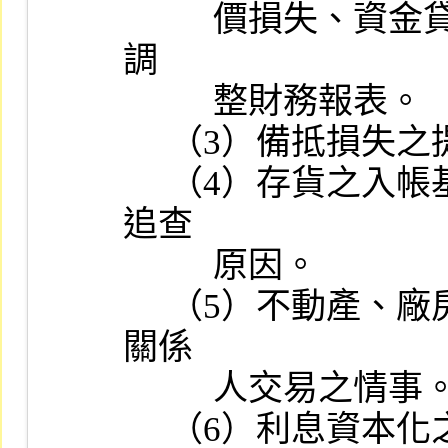
          價損失、資金貸與他人及為他人背書保證等有無異常及應否
調

          整財務報表。

     （3）備抵損失之提列情形及其簽證會計師之評估內容。

     （4）存貨之入帳基礎與評價方式：若有鉅額盤盈或盤損，並應
追查

          原因。

     （5）不動產、廠房及設備與投資性不動產之重大異常變動有無
關係

          人交易之情事。

     （6）利息資本化之會計處理情形。
