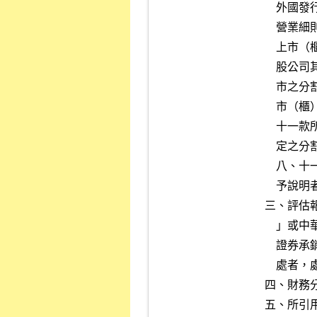
    外國發行人有違反第二十八條之五或第二十八條之六情事；或本公司

    營業細則（以下簡稱營業細則）第五十一條第二項所規定被合併之未

    上市（櫃）公司、或第五十一條之一第二項所規定參與轉換為金融控

    股公司其未上市（櫃）公司、或第五十一條之二第四項所規定申請上

    市之分割受讓公司、或第五十一條之三第二項所規定參與轉換之未上

    市（櫃）公司有上市審查準則第九條第一項第一、三、四、六、八、

    十一款所訂不宜上市之情事；或第五十一條之二第五項及第六項所規

    定之分割受讓公司有上市審查準則第九條第一項第一、三、四、六、

    八、十一款或第十八、十九條所訂不宜上市之情事，而證券承銷商未

    予說明者，處記缺點十點。

三、評估
    」或中華民國證券商業同業公會訂定之「外國發行人募集與發行有價

    證券承銷商評估報告應行記載事項要點」規定，有重大遺漏或明顯錯

    處者，處記缺點五點。

四、財務
五、所引