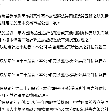
點。
發現證券承銷商承銷案件有本處理辦法第四條及第五條之缺失情

個月定期於集中交易市場公告一次。
商於最近一年內因所提出之評估報告或其他相關資料有缺失而遭

者，按本條第二項計算之處記總數依下列規定處理之：

記之缺點累計達十點者，本公司得拒絕接受其所出具之評估報告三

記之缺點累計達十五點者，本公司得拒絕接受所出具之評估報告六

記之缺點累計達二十點者，本公司得拒絕接受其所出具之評估報告

記之缺點累計達二十五點者，本公司得拒絕接受其所出具之評估報

「缺點累計」係以最近一年內經主管機關、中華民國證券商業同

財團法人中華民國證券櫃檯買賣中心及本公司處記缺失之總合計
