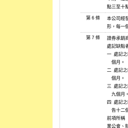
點三至十
第 6 條
本公司經
形，每一
第 7 條
證券承銷
處記缺點
一  處
    個月。

二  處
    個月。

三  處
    九個月。

四  處
    告十二個月，並建請主管機關處理。

前項所稱
業公會、