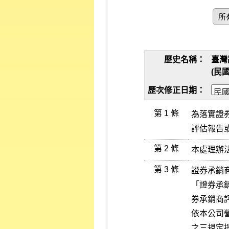
所
歷史名稱：
臺灣
(民國
歷次修正日期：
第 1 條
為落實證
評估報告
第 2 條
本處理辦
第 3 條
證券承銷
「證券承
券承銷商
依本公司
之三規定