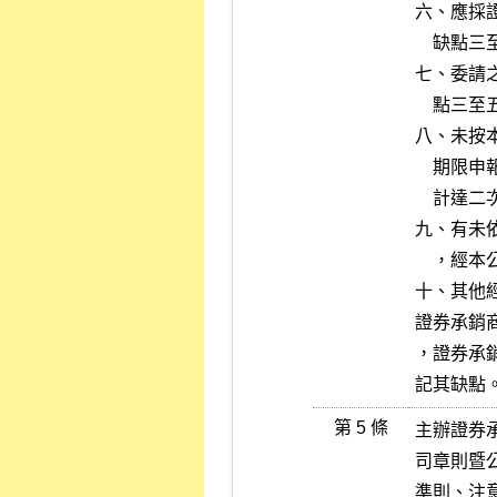
六、應採
    缺點三至五點。

七、委請
    點三至五點。

八、未按
    期限申報輔導相關資料，或申報之資料內容有錯誤、遺漏之情事，累

    計達二次以上且未有合理說明者，處記缺點一至三點。

九、有未
    ，經本公司通知其改善而仍未改善者，處記缺點一至三點。

十、其他
證券承銷
，證券承
記其缺點
第 5 條
主辦證券
司章則暨
準則、注