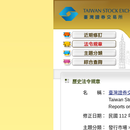
歷史法令規章
名 稱：
臺灣證券
Taiwan Sto
Reports or
修正日期：
民國 112 
主題分類：
發行市場 