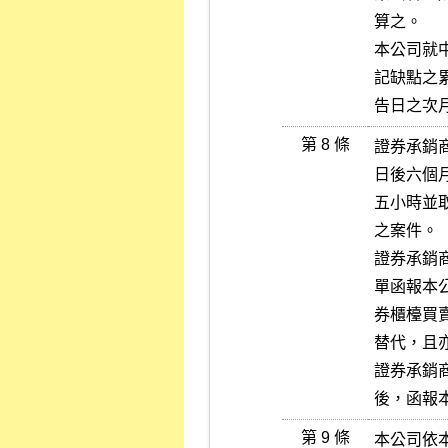
算之。

本公司就
記缺點之
告日之次
第 8 條
證券承銷
日後六個
五小時並
之案件。

證券承銷
單函報本
券櫃檯買
替代，且
證券承銷
後，函報
第 9 條
本公司依