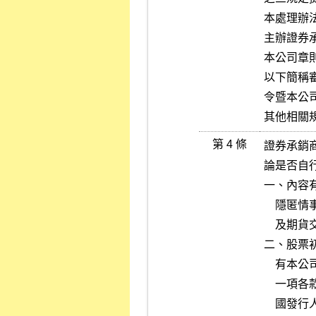
本處理辦法
主辦證券
本公司章
以下簡稱
令暨本公
其他相關
第 4 條
證券承銷
論是否自
一、內容
    隱匿情事者，本公司得逕行舉發，並得檢具相關事證送請證券投資人

    及期貨交易人保護中心參酌辦理。

二、股票
    有本公司有價證券上市審查準則（以下簡稱上市審查準則）第九條第

    一項各款、違反第十八條或第十九條情事；或申請股票第一上市之外

    國發行人或其從屬公司有上市審查準則第二十八條之八第一項各款、
