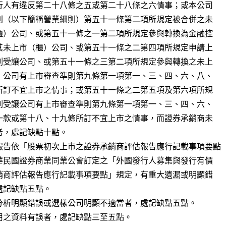
報告依「股票初次上市之證券承銷商評估報告應行記載事項要點

分析明顯錯誤或選樣公司明顯不適當者，處記缺點五點。

用之資料有誤者，處記缺點三至五點。
