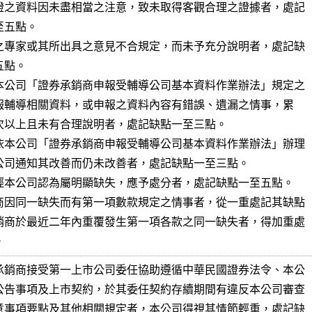
證之資料因未盡相當之注意，致未取得客觀合理之證據者，處記

之專家或其所出具之意見不合規定，而未予充分說明者，處記缺

本公司「證券承銷商申報受輔導公司基本資料作業辦法」規定之

依本公司「證券承銷商申報受輔導公司基本資料作業辦法」辦理

經本公司認為屬明顯缺失，應予處分者，處記缺點一至五點。

商因同一缺失而有第一項數款規定之情事者，從一重處記其缺點

銷商於最近二年內重覆發生第一項各款之同一缺失者，得加重處

。
承銷商接受第一上市公司委任協助遵循中華民國證券法令、本公

公告事項及上市契約，於其委任契約存續期間有違反本公司審查

意事項要點及其他相關規定者，本公司得視其情節輕重，處記缺
