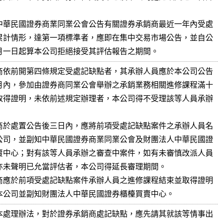
中華民國證券商業同業公會公告有關證券承銷商最近一年內受處

累計情形，達第一項標準者，應即在集中交易市場公告，並自公

月一日起算本公司拒絕接受其評估報告之期間。
商依前開第四條規定受處記缺點者，其承辦人員應於本公司公告

月內，參加由證券商同業公會舉辦之承銷業務相關進修課程滿十

取得證明，未依前述規定辦理者，本公司得不受理該等人員承辦

商於處置公告後三日內，應將前項受處記缺點案件之承辦人員名

公司，並副知中華民國證券商業同業公會及財團法人中華民國證

賣中心；對有該等人員承辦之審查中案件，如有未審慎改派人員

亦未聲明已允當評估者，本公司得延長審理期間。

商應於前項受處記缺點案件承辦人員之進修課程結束並取得證明

本公司並副知財團法人中華民國證券櫃檯買賣中心。
本處理辦法，對於證券承銷商處記缺點，應先請其就該等情事出
