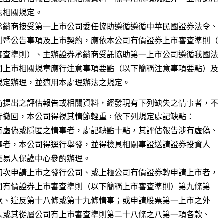
相關規定。

承銷商接受第一上市公司委任協助遵循遵循中華民國證券法令、

則暨公告事項及上市契約，應依本公司有價證券上市審查準則（

審查準則）、主辦證券承銷商受託協助第一上市公司遵循我國法

司上市相關規章應行注意事項要點（以下簡稱注意事項要點）及

規定辦理，並適用本處理辦法之規定。
商提出之評估報告或相關資料，經發現有下列缺失之情事者，不

行撤回，本公司得視其情節輕重，依下列規定處記缺點：

有虛偽或隱匿之情事者，處記缺點十點，其評估報告涉有虛偽、

初次申請上市之發行公司、或上櫃公司有價證券轉申請上市者，
