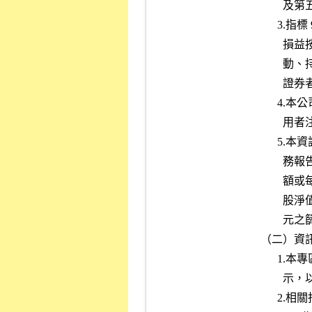
        及第五十條之三規定而停止買賣者。

      3.指標 9  所稱「高流動性資產」，係指：現金及約當現金、透過

        損益按公允價值衡量之金融資產－流動、備供出售金融資產－流

        動、持有至到期日金融資產－流動及非流動資產中屬上市櫃有價

        證券者（含未實現評價金額）。

      4.本公司得依市場整體環境評估調整本專區之相關指標，俾提醒使

        用者注意並提升預警效益。

      5.本資訊揭露處理原則所稱之淨值，係指主管機關訂頒之各業別財

        務報告編製準則之資產負債表中歸屬於母公司業主之權益。無面

        額或每股面額非屬新台幣十元者，將以累積盈餘（虧損）代替每

        股淨值作為揭示內容，以累積虧損代替上開指標每股淨值低於十

        元之篩選標準。

（二）資訊
      1.本專區所揭示之資訊，當符合前揭指標項目時，將以紅色標記顯

        示，以提醒使用者注意區別。

      2.相關指標資訊符合下列情事者，其紅色標記即予以消除：
