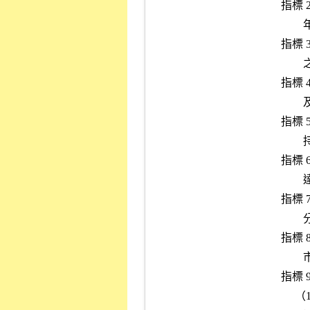
        指標 2：最近期財務報告每股淨值低於十元且最近連續三個會計

                年度虧損者。

        指標 3：最近期財務報告每股淨值低於十元且負債比率高於百分

                之六十及流動比率小於一者。（金融保險業除外）

        指標 4：最近期財務報告每股淨值低於十元且最近兩個會計年度

                及最近期之營業活動淨現金流量均為負數者。

        指標 5：最近月份全體董事監察人及持股百分之十以上大股東總

                持股數設質比率達九成以上者

        指標 6：最近月份資金貸與他人餘額占最近期財務報告淨值比率

                達百分之三十以上者（金融保險業除外）

        指標 7：最近月份背書保證餘額占最近期財務報告淨值比率達百

                分之一百五十以上者（金融保險業除外）

        指標 8：公司董事或監察人連續三個月持股成數不足者。第一上

                市公司不適用。

        指標 9：符合下列任一情事者：

             （1）內部控制制度設計及執行有重大缺失。
