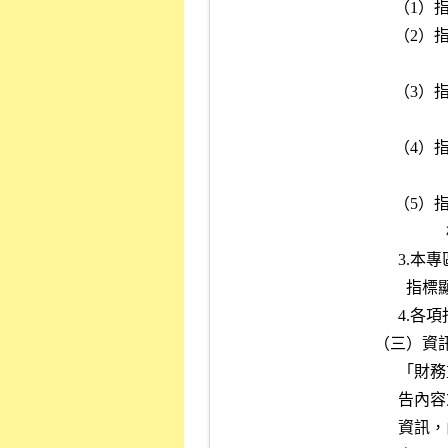
     （1）指標 1：其變更交易方法或處以停止買賣之原因消除者。

     （2）指標 2-4：經本公司檢視其最近期查核或核閱之財務報告，已

                    無該指標所定情事
     （3）指標 5：其最近月份申報資料之設質比率未達指標所定情事者

                  。

     （4）指標 6-8：經本公司檢視其最近月份申報資料，已無該指標所

                    定情事者
     （5）指標 9：經本公司檢視其最近期查核或核閱之財務報告或其他

                  相關資料，已無該指標所定情事者。

      3.本專區之每股淨值資訊，當指標 2、指標 3、指標 4  中，有一

        指標顯示為紅色標記者，則每股淨值亦顯示為紅色標記。

      4.各項指標之數值以參數設定，俾利配合需要機動調整。

（三）資訊
      「財務重點專區」所揭示資料，係公司已申報公告之最近期財務報

      告內容或其他已於公開資訊觀測站或本公司網站揭露之最近期相關

      資訊，由本公司電腦規劃部之電腦系統於每日夜間自動更新，並於
