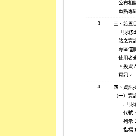
    公布相關財務彙整資訊，以提醒投資人注意，本專區名稱定為「財務

    重點
3
三、設置目
    「財務重點專區」係取自公司輸入公開資訊觀測站之資料及本公司網

    站之資訊，揭露資料如有虛偽不實，由各該公司依法律規定負責。本

    專區僅將公開資訊觀測站所揭露之資訊，作一財務重點彙整，以便利

    使用者查詢參考，並藉以達到提醒投資人注意之效果，強化預警功能

    。投資人進行投資前仍應詳閱各該公司公開資訊觀測站相關財務業務

    資訊。
4
四、資訊揭
（一）資訊
      1.「財務重點專區」之內容除包含：（1） 產業類別、（2） 證券

        代號、（3） 公司名稱及（4） 每股淨值外，並按下列指標逐項

        列示：

        指標 1：變更交易方法或處以停止買賣者
