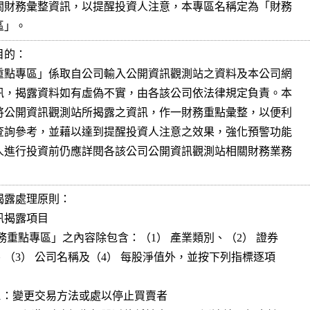
專區」。
的：

露處理原則：

揭露項目
