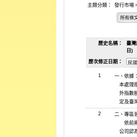
主題分類：
發行市場 >
所有條
歷史名稱：
臺灣
日)
歷次修正日期：
1
一、依據：
    本處理原則依臺灣證券交易所股份有限公司對有價證券上市公司及境

    外指數股票型基金上市之境外基金機構資訊申報作業辦法第八條之規

    
2
二、專區名
　　依前
    公司認為必要者，得於本公司指定之網際網路資訊申報系統設置專區
