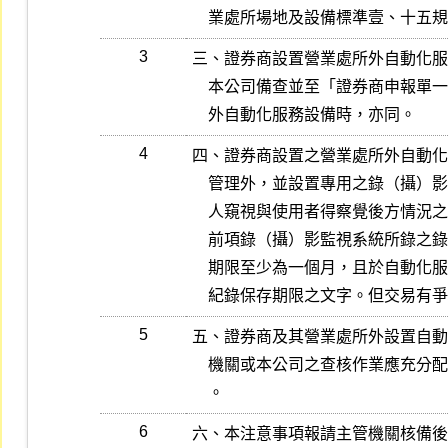
    業處所場地及設備標準壹、十
3
三、證券商設置營業處所外自動化服
    本公司備查並至「證券商申報單一窗口」申報，遷移或裁撤營業處所

    外自動化服務設備時，亦同。
4
四、證券商設置之營業處所外自動化
    管理外，並設置專用之錄（攝）影監視系統、防盜安全設備、防止他

    人窺視與使用者得察覺後方情況之設施及照明。

    前項錄（攝）影監視系統所錄之錄影帶，應存放於營業處所內，保存

    期限至少為一個月，且於自動化服務設備上應有向投資人明示該錄影

    紀錄保存期限之文字。但交易
5
五、證券商及其營業處所外設置自動
    機關或本公司之查核作業應充分配合，不得有妨礙、拒絕或規避行為

    。
6
六、本注意事項報請主管機關核備後