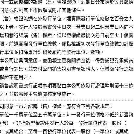
同一或類似標的認購（售）權證總額、到期日分布情形等具體情

同意或限制其上市數額或附加其他條件。

（售）權證流通在外發行單位，達實際發行單位總數之百分之九

以上者，發行人得於事實發生日次一營業日起二個營業日內向本

增額發行認購（售）權證。但以距權證最後交易日前至少十個營

限。前述實際發行單位總數，係指權證初次發行單位總數加計歷

行單位並扣除累計註銷及履約等發行單位之數額。

本公司出具同意函，並函報主管機關備查後，得委託證券承銷商

或自行銷售，並交付公開銷售說明書予認購人。但增額發行之認

權證不適用之。

銷售說明書應行記載事項要點由本公司依發行處理準則第十三條

之，並於報經主管機關核定後施行。
司同意上市之認購（售）權證，應符合下列各款規定：

單位一千萬單位至五千萬單位。每一發行單位價格不低於新臺幣
