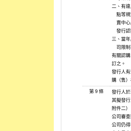
二、有違
    點等規定，且於最近一年內經本公司及財團法人中華民國證券櫃檯買

    賣中心處以違約金累計達新臺幣參拾萬元（含）以上或限制不得申請

    發行認購（售）權證達二次者。

三、當年
    司限制不得申請發行認購（售）權證且仍未改善者。

有關認購
訂之。

發行人有
購（售）
第 9 條
發行人於
其擬發行
附件二）
公司審查
公司仍得