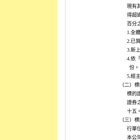
      現有其他已在國外發行認購（售）權證同一標的證券之合計數，不

      得超過該標的證券發行公司已發行股份總額扣除下列各目股份後之

      百分之三：

      1.全體董事、監察人應持有之法定持股成數。

      2.已質押股數。

      3.新上市公司強制集保之股數。

      4.依「上市上櫃公司買回本公司股份辦法」規定已買回未註銷之股

        份。

      5.經主管機關限制上市買賣之股份。

（二）標
      標的證券股數與現有其他已在本公司上市認購（售）權證同一標的

      證券之合計數，不得超過該標的證券發行公司已發行股數之百分之

      十五。

（三）標
      行單位所表彰之認購（售）標的證券受益權單位數與現有其他已在

      本公司上市認購（售）權證同一標的證券之合計數，加計發行人或
