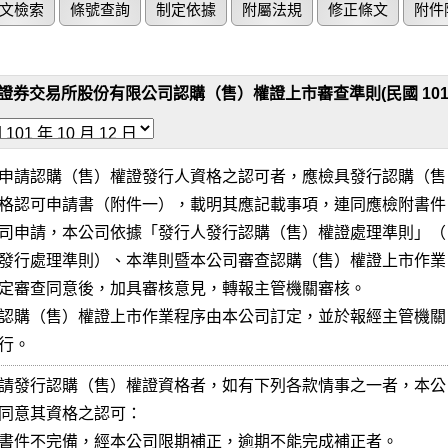
文檢索
條號查詢
制定依據
附屬法規
修正條文
附件
證券交易所股份有限公司認購（售）權證上市審查準則(民國 101 年 1
申請認購（售）權證發行人資格之認可者，應檢具發行認購（售

格認可申請書（附件一），載明其應記載事項，連同應檢附書件

司申請，本公司依據「發行人發行認購（售）權證處理準則」（

發行處理準則）、本準則暨本公司審查認購（售）權證上市作業

定審查同意後，加具審核意見，轉報主管機關審核。

認購（售）權證上市作業程序由本公司訂定，並於報經主管機關

行。
請發行認購（售）權證資格者，如有下列各款情事之一者，本公

同意其資格之認可：

書件不完備，經本公司限期補正，逾期不能完成補正者。
