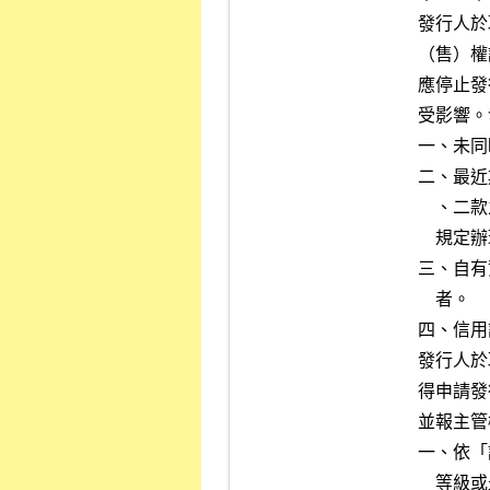
發行人於
（售）權
應停止發
受影響。
一、未同
二、最近
    、二款之標準者。但未符合第四條第二項第一款之標準，而依第五條

    規定辦理者，不在此限。

三、自有
    者。

四、信用
發行人於
得申請發
並報主管
一、依「
    等級或最近二年為第四等級者。
