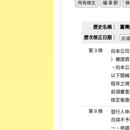
所有條文
編 章 節
條
歷史名稱：
臺灣
歷次修正日期：
第 3 條
向本公司
）權證資
，向本公
以下簡稱
程序之規
前項審查
核定後施
第 8 條
發行人申
司得不予
一、申請