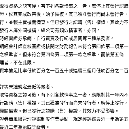
取得資格之認可後，有下列各款情事之一者，應停止其發行認購

證，俟其完成改善後，始予恢復。其已獲准發行而尚未發行者，

行，並報主管機關備查。但已發行之認購（售）權證，其效力不

發行人屬外國機構，總公司有類似情事者，亦同。

時經營證券承銷、自行買賣及行紀或居間等三種業務者。

期經會計師查核簽證或核閱之財務報告未符合第四條第二項第一

資本適足比率低於百分之一百五十或連續三個月低於百分之二百

評等未達規定最低等級者。

取得資格之認可後，有下列各款情事之一者，應限制其一年內不

行認購（售）權證。其已獲准發行而尚未發行者，應停止發行，

機關備查。但已發行之認購（售）權證，其效力不受影響。

證券商風險管理評鑑制度作業要點」規定經評鑑最近一年為第五
