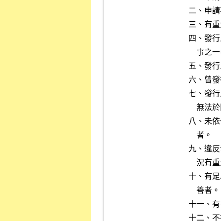
二、申請
三、有重
四、發行
    事之一者；發行人屬外國機構，其總公司有類似情事者。

五、發行
六、曾發
七、發行
    無法於限期內改善者。

八、未依
    者。

九、違反
    況有重大影響之虞者。

十、有足
    善者。

十一、有
十二、不