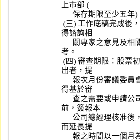
上市部 (

      保存期限至少五年) ，備供辦案及日後之參考。

 (三) 工作底稿完成後，承辦人員應將查核情形之重點，必要時
得諮詢相

      關專家之意見及相關資料撰成提案資料，供審議該案時參
考。

 (四) 審查期限：股票初次申請上市案件，若於當月一日以前提
出者，提

      報次月份審議委員會審議之，但遇有特殊情形者，上市部
得基於審

      查之需要或申請公司之請求，於召開審議委員會之十日
前，簽報本

      公司總經理核准後，得延長提報時間，因申請公司之請求
而延長提

      報之時間以一個月為限，並不得跨越次一年度。                
