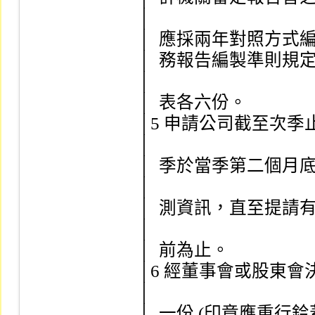
│

│  應採兩年對照方式編列) 
│  務報告編製準則規定須編
│

│  表各六份。                     
│5 申請公司截至次季止之財
│

│  季於當季第二個月底前加
│

│  測資訊，直至提請有價證
│

│  前為止。                        
│6 經董事會或股東會決議有
│

│  一份 (印章應重行鈐蓋) 。      