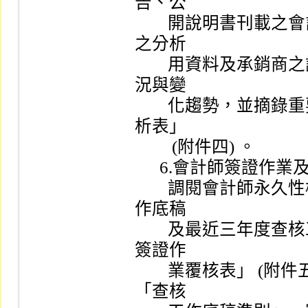
告、公

        開說明書刊載之會計科目重大變動說明、會計師永久檔案
之分析

        用資料及承銷商之評估意見等書件，以了解評估其財務狀
況與變

        化趨勢，並摘錄重要或異常情事，填製「財務資料綜合分
析表」

         (附件四) 。

      6.會計師簽證作業及財務報告：

        調閱會計師永久性檔案，最近年度之內部會計控制制度工
作底稿

        及最近三年度查核工作底稿，覆核會計師填製之「會計師
簽證作

        業覆核表」 (附件五) 視其是否依照審計準則公報第三號
「查核
