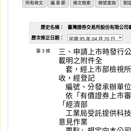
所有條文
編 章 節
條文檢索
條號查詢
制
歷史名稱：
臺灣證券交易所股份有限公司審查有
歷次修正日期：
三、申請上市時發行
第 3 條
載明之附件全

    套，經上市部檢視所送書件齊全後，送由本公司總收發簽
收，經登記

    編號、分發承辦單位分案承辦依序審查。

    依「有價證券上市審查準則」第五條規定申請上市者，應依
「經濟部

    工業局受託提供科技事業申請產品開發成功且具市場性評估
意見作業

    要點」規定向本公司申請，同時向本公司先行繳納應付工業