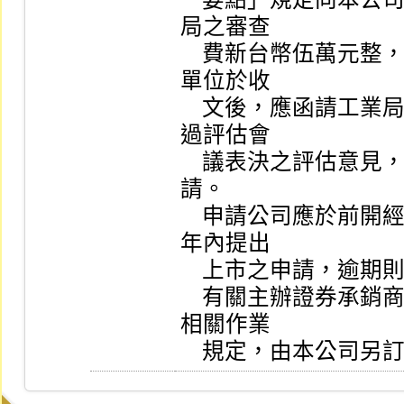
局之審查

    費新台幣伍萬元整，並將副本及相關文件抄送工業局，承辦
單位於收

    文後，應函請工業局表示意見，俟本公司取得工業局函復通
過評估會

    議表決之評估意見，並函知申請公司後，始得提出上市之申
請。

    申請公司應於前開經濟部工業局之評估意見函發文之日起一
年內提出

    上市之申請，逾期則應向本公司重新申請之。

    有關主辦證券承銷商輔導股票上市申報受輔導公司基本資料
相關作業

    規定，由本公司另