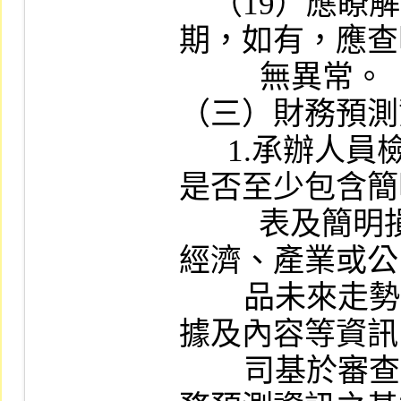
    （19）應瞭解關係企業應收款項有無逾
期，如有，應查
          無異常。

（三）財務預測
      1.承辦人員檢視其財務預測資訊之編製
是否至少包含簡
      　表及簡明損益表，並具體說明對總體
經濟、產業或公
        品未來走勢之看法、重要基本假設之依
據及內容等資訊
        司基於審查需要得洽請承銷商就上開財