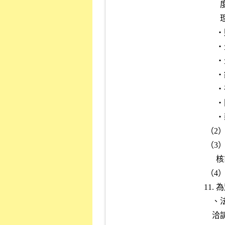
              度持股變動情形，必要時並得抽點其實際持股。‧公司管

              理與營運方針。

            ‧財務結構與管理政策。

            ‧生產流程。

            ‧生產狀況。

            ‧銷貨收入與成本分析，同業競爭情形。

            ‧存貨盤存制度及計價方式，存貨倉儲之管理。

            ‧關係企業往來情形。

            ‧薪給及福利制度。

       （2）參觀廠房，注意機器設備運轉情形。

       （3）其他經由書面審查發現之重大異常情事，承辦人員得擬訂查

            核計畫，就相關情事進行查核。

       （4）實地查核之結果應詳載於「實地查核調查表」（附件七）。

      11. 為釐清申請公司所處產業之現況、未來發展及財務會計、稅務

          、法律暨其行業營運所衍生之其他重大事項，承辦人員除依規

          洽請專家擔任外部審議委員，並洽詢其意見外，必要時得簽請
