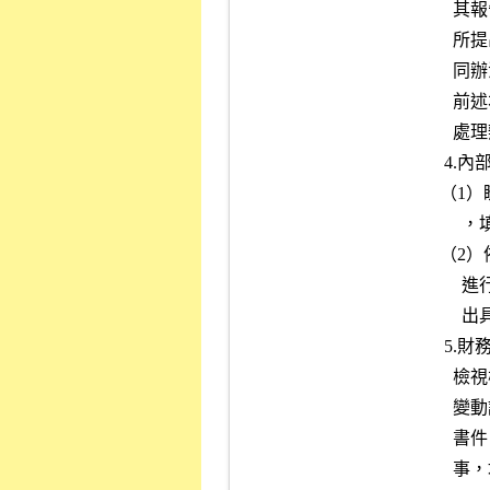
        其報告內容是否有具體明確之結論，如有本公司「就證券承銷商

        所提出評估報告或其他相關資料缺失處理辦法」規定情事，應依

        同辦法第九條規定，於簽請總經理核定後，據以執行。

        前述本公司「就證券承銷商所提出評估報告或其他相關資料缺失

        處理辦法」另訂之。

      4.內部控制制度：

     （1）瞭解會計師內部控制制度調查與評估意見、建議書之建議意見

          ，填製「內部控制制度之書面審查紀錄」（附件三）。

     （2）依本公司「審閱會計師所出具之內部控制審查報告作業程序」

          進行審閱，並填具該作業程序附件二之本公司「審閱會計師所

          出具之內部控制審查報告意見表」。

      5.財務資料綜合分析：

        檢視檢附之相關產業調查報告、公開說明書刊載之會計項目重大

        變動說明、會計師永久檔案之分析用資料及承銷商之評估意見等

        書件，以了解評估其財務狀況與變化趨勢，並摘錄重要或異常情

        事，填製「財務資料綜合分析表」（附件四）。
