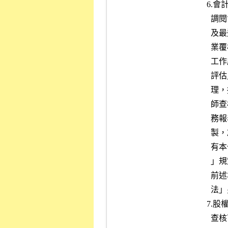
      6.會計師簽證作業及財務報告：

        調閱會計師永久性檔案，最近年度之內部會計控制制度工作底稿

        及最近三年度查核工作底稿，覆核會計師填製之「會計師簽證作

        業覆核表」（附件五）視其是否依照審計準則公報第三號「查核

        工作底稿準則」、審計準則公報第五號「內部會計控制之調查與

        評估」、「會計師查核簽證財務報表規則」及其他相關規定等辦

        理，摘錄或影印其重要紀述或不尋常事項，檢視最近三年度會計

        師查核報告書、附註及重要會計項目明細表，並確定申請公司財

        務報表之內容均符合主管機關訂頒之各業別財務報告編製準則編

        製，於「會計師簽證作業覆核表」本公司意見欄內加註意見，如

        有本公司「對初次申請股票上市案簽證會計師查核缺失處理辦法

        」規定情事，應提請審議委員會決議通過後，據以執行。

        前述本公司「對初次申請股票上市案簽證會計師查核缺失處理辦

        法」另訂之。

      7.股權分散及保管之承諾：

        查核下列事項：
