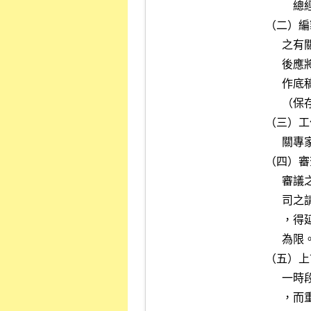
          總經理核可就相關議題咨詢相關專家之意見。

（二）編
      之有關資料詳細記載，並依序編號及交互索引以利查考，查核完畢

      後應將所有審查資料（附件一至七），及有關附件彙總成冊作為工

      作底稿，併同其他奉准公開發行資料，編立檔案，妥存於經理部門

      （保存期限至少五年），備供辦案及日後之參考。

（三）工
      關專家之意見及相關資料撰成提案資料，供審議該案時參考。

（四）審
      審議之，但遇有特殊情形者，經理部門得基於審查之需要或申請公

      司之請求，於召開審議委員會之十日前，簽報本公司總經理核准後

      ，得延長提報時間，因申請公司之請求而延長提報之時間以一個月

      為限。

（五）上
      一時段之財務、業務狀況，並未能反映申請公司全盤或日後之現象

      ，而重在申請公司之財務、業務訊息是否充分公開，亦不作保證其
