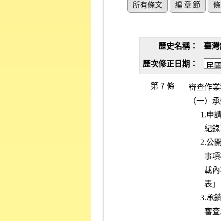
所有條文
編 章 節
條
歷史名稱：
臺灣
歷次修正日期：
第 7 條
審查作業
（一）承
      1.申請書件：檢查所送申請書件，並填製「股票上市申請書件收文

        紀錄表」（附件一）。

      2.公開說明書：依據「初次申請有價證券上市公開說明書應行記載

        事項準則」及相關法令之規定逐項檢查所送公開說明書稿本之刊

        載內容，並覆核律師出具之「發行人申請股票上市法律事項檢查

        表」（附件二）。

      3.承銷商評估報告：

        審查承銷商評估報告，視其是否依照本公司規定事項逐項評估及
