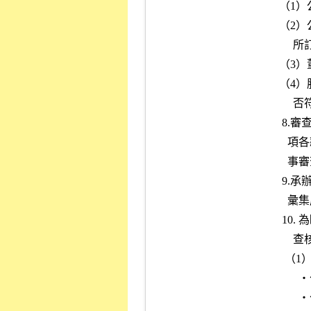
     （1）公開銷售股份之比率是否符合本公司之規定？

     （2）公開銷售後之股權分散是否符合本公司有價證券上市審查準則

          所訂標準？

     （3）董事持股比例是否符合主管機關之規定？

     （4）股份集中保管之數額，占已發行總股份之比率等事項之承諾是

          否符合規定？

      8.審查申請公司是否具有本公司有價證券上市審查準則第九條第一

        項各款規定之情事，並填具「上市審查準則第九條第一項各款情

        事審查表」（附件六）。

      9.承辦人員應將上開審查資料及有關調查書件（附件一至附件六）

        彙集成冊。

      10. 為瞭解申請公司財務業務實際運作情形，承辦人員應進行實地

          查核並執行下列程序：

       （1）聽取簡報了解下列事項：

            ‧公司負責人歷年經營之實績及理念。

            ‧公司董事及持股超過其股份總額一○％之股東，最近三年
