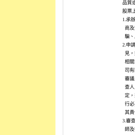
      品質或取代證券承銷商、會計師之功能及地位，因此對於初次申請

      股票上市案之辦理：

      1.承辦人員應以服務態度執行審查工作，對於申請公司、證券承銷

        商及簽證會計師所提供之資料及表示之意見，除發現有隱瞞、欺

        騙、虛偽或錯誤等情事者外，應予充分信賴。

      2.申請公司、證券承銷商及簽證會計師其所提供之資料及表示之意

        見，如有隱瞞、欺騙、錯誤、虛偽不實或重大未依法令及本公司

        相關章則規定記載等情事者，除應依法各自負全責外，並依本公

        司有關規定處理後轉報主管機關。本公司承辦審查及相關督導、

        審議人員於審查審議其案件時，應遵照本公司「有價證券上市審

        查人員紀律規範」或「有價證券上市審議委員共同遵守事項」規

        定，秉持超然、公正、客觀立場，確保本作業程序及相關規定執

        行必要之程序，如有違失，經查證屬實者，應依職權歸屬，各負

        其責任。

      3.審查期間所生之疑慮，應洽請申請公司、證券承銷商、簽證會計

        師及律師適時主動蒐集相關資料並提供說明。
