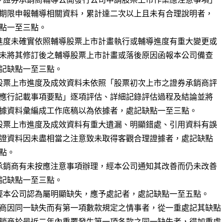
導進度未確實依照輔導股票上市計畫執行或輔導進度有重大變更或

導股票上市進度及成效資料未依照「股票初次上市之證券承銷商評

導股票上市進度及成效資料有重大遺漏、明顯錯處、引用資料有誤

券承銷商有未按應注意事項辦理，經本公司通知其改善而仍未改善

他經本公司認為屬明顯缺失，應予處記者，處記缺點一至五點。

商因同一缺失而有第一項數款規定之情事者，從一重處記其缺點

銷商於最近二年內重覆發生第一項各款之同一缺失者，得加重處
