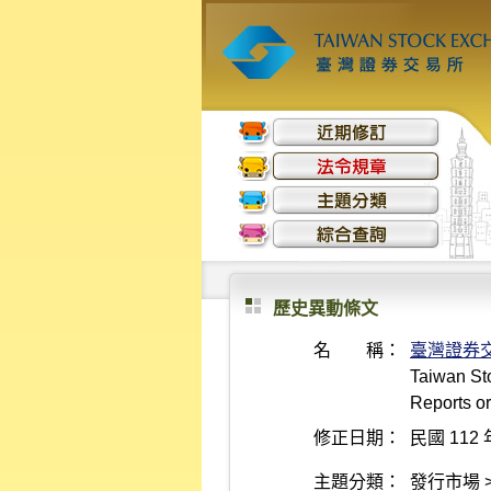
歷史異動條文
名 稱：
臺灣證券
Taiwan Sto
Reports or
修正日期：
民國 112 
主題分類：
發行市場 