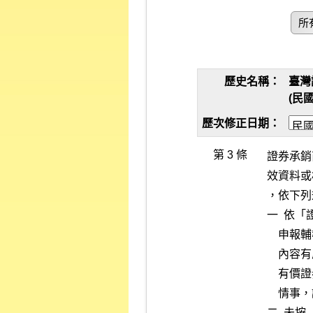
所
歷史名稱：
臺灣
(民國
歷次修正日期：
第 3 條
證券承銷
效資料或
，依下列
一  依
    申報輔導之相關資料，經本公司抽查工作底稿或其他相關資料，發現

    內容有虛偽隱匿情事，或輔導之發行公司有重大異常事項或有本公司

    有價證券上市審查準則第九條第一項第一款至第十三款所訂不宜上市

    情事，證券承銷商未予說明者，處記缺點三至五點。

二  未