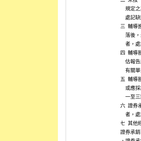
    規定之期限申報輔導相關資料，累計達二次以上且未有合理說明者，

    處記缺點一至三點。

三  輔
    落後，未將其修訂後之輔導股票上市計畫或落後原因函報本公司備查

    者，處記缺點一至三點。

四  輔
    估報告應行記載事項要點」逐項評估、詳細記錄評估過程及結論並將

    有關單據資料彙編成工作底稿以為依據者，處記缺點一至三點。

五  輔
    或應採證資料因未盡相當之注意致未取得客觀合理證據者，處記缺點

    一至三點。

六  證
    者，處記缺點一至三點。

七  其
證券承銷
，證券承