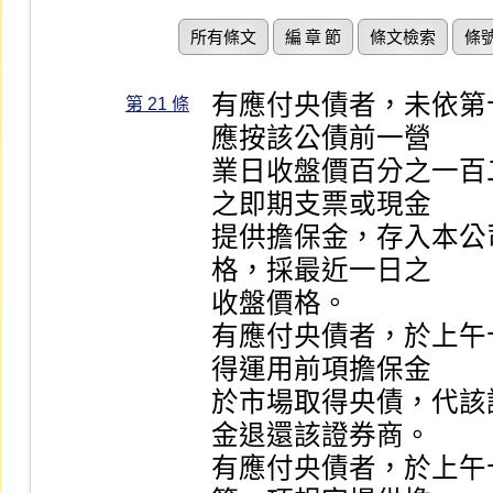
所有條文
編 章 節
條文檢索
條
有應付央債者，未依第
第 21 條
應按該公債前一營

業日收盤價百分之一百
之即期支票或現金

提供擔保金，存入本公
格，採最近一日之

收盤價格。

有應付央債者，於上午
得運用前項擔保金

於市場取得央債，代該
金退還該證券商。

有應付央債者，於上午