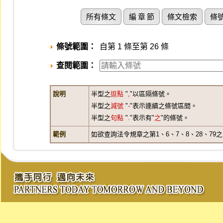
所有條文
編 章 節
條文檢索
條
條號範圍：
自第 1 條至第 26 條
查閱範圍：
說明
半型之
逗點
"
,
"以區隔條號。
半型之
減號
"
-
"表示連續之條號區間。
半型之
句點
"
.
"表示有"
之
"的條號。
範例
如欲查詢法令規章之第1、6、7、8、28、79之1、3