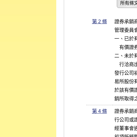
所有條
第 2 條
證券承銷
管理委員
一、已於
    有價證券集中交易市場或證券商營業處所出售之。

二、未於
    行洽商出售之。

發行公司
易所股份
於該有價
銷所取得
第 4 條
證券承銷
行公司或
經董事會
前項所稱