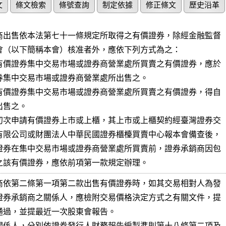
文
條文檢索
條號查詢
制定依據
修正條文
歷史沿革
商出售依本法第七十一條規定所取得之有價證券，除經金融監督

會（以下簡稱本會）核准者外，應依下列方式為之：

有價證券集中交易市場或證券商營業處所買賣之有價證券，應於

有價證券集中交易市場或證券商營業處所買賣之有價證券，得自

初次申請有價證券上市或上櫃，其上市或上櫃契約經臺灣證券交

有限公司或財團法人中華民國證券櫃檯買賣中心報本會備查後，

證券在集中交易市場或證券商營業處所買賣前，證券承銷商因包

之該有價證券，應依前項第一款規定辦理。
商依第二條第一項第二款出售有價證券時，如其交易相對人為發

證券承銷商之關係人，應檢附交易價格決定方式之有關文件，提

通過，並提最近一次股東會報告。

關係人，分別依證券發行人財務報告編製準則第十八條第二項及
