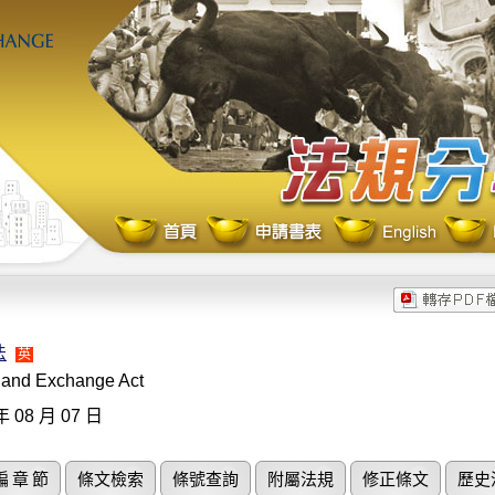
法
英
s and Exchange Act
年 08 月 07 日
編 章 節
條文檢索
條號查詢
附屬法規
修正條文
歷史