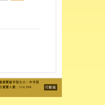
議瀏覽器字型大小：中字型
行動版
月瀏覽人數：
324,998