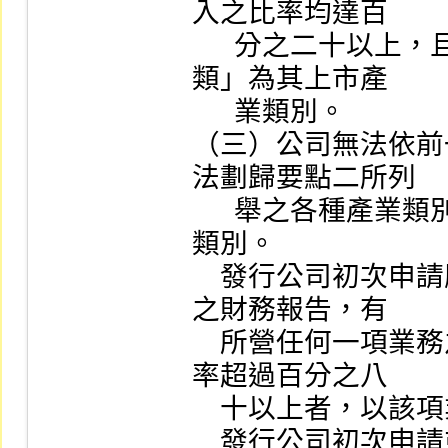
入之比率均達百

      分之二十以上，且採多角化經營策略者，以「綜合
類」為其上市產

      業類別。

（三）公司無法依前
法劃歸要點二所列

      舉之各種產業類別者，以「其他類」為其上市產業
類別。

    發行公司初次申請股票上市時，其最近一個會計年度
之財務報告，有

    所營任何一項業務之營業收入占其全部營業收入之比
率超過百分之八

    十以上者，以該項業務為其上市產業類別。

    發行公司初次申請或上市公司申請調整為生技醫療