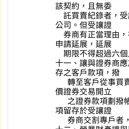
該契約，且無委

    託買賣紀錄者，受讓證券商應即註銷其帳號並函知本
公司。但受讓證

    券商有正當理由，在上開期限屆滿前，得函報本公司
申請延展，延展

    期限不得超過六個月，並以一次為限。

十一、讓與證券商應
存之客戶款項，撥

      轉至客戶從事買賣集中交易市場或櫃檯買賣市場有
價證券交易開立

      之證券款項劃撥帳戶，但經客戶同意將客戶交割款
項留存於受讓證

      券商交割專戶者，不在此限。
