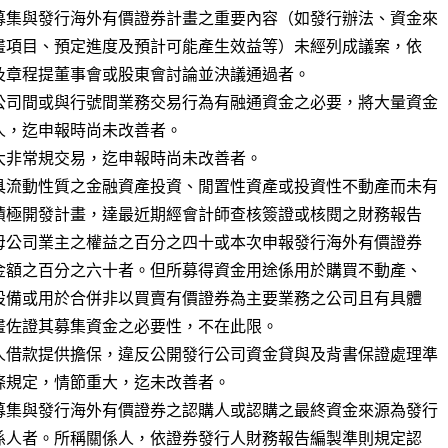
募集與發行海外有價證券計畫之重要內容（如發行辦法、資金來

公司間或與行號間業務交易行為有融通資金之必要，將大量資金

大非常規交易，迄申報時尚未改善者。

具流動性質之金融資產投資、閒置性資產或投資性不動產而未有

人借款提供擔保，違反公開發行公司資金貸與及背書保證處理準

募集與發行海外有價證券之認購人或認購之最終資金來源為發行
