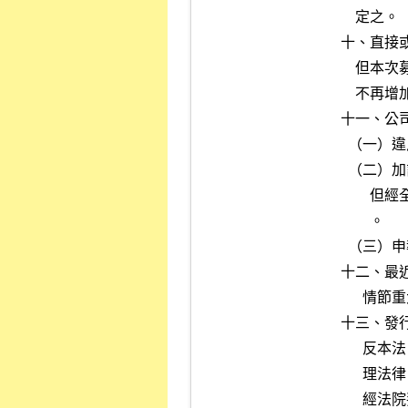
    定之。

十、直接
    但本次募集資金運用計畫係用於國內購置不動產、廠房及設備並承諾

    不再增加對大陸地區投資者，不在此限。

十一、公
  （一）違反本法第二十六條規定，經本會通知補足持股尚未補足。

  （二）加計本次申報發行股份後，未符本法第二十六條規定持股成數。

        但經全體董事或監察人承諾於募集完成時，補足持股，不在此限

        。

  （三）申報年度及前一年度公司全體董事或監察人未依承諾補足持股。

十二、最
      情節重大者。

十三、發
      反本法、公司法、銀行法、金融控股公司法、商業會計法等工商管

      理法律，或因犯貪污、瀆職、詐欺、背信、侵占等違反誠信之罪，

      經法院判決有罪確定者。
