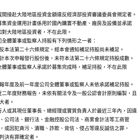
或間接赴大陸地區投資金額違反經濟部投資審議委員會規定者。

司全體董事或監察人持股有下列情形之一者：

近二年度財務報告，未依有關法令及一般公認會計原則編製，且

行人或其現任董事長、總經理或實質負責人於最近三年內，因違
