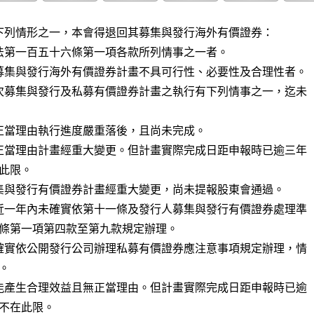
下列情形之一，本會得退回其募集與發行海外有價證券：

法第一百五十六條第一項各款所列情事之一者。

募集與發行海外有價證券計畫不具可行性、必要性及合理性者。

次募集與發行及私募有價證券計畫之執行有下列情事之一，迄未

正當理由執行進度嚴重落後，且尚未完成。

正當理由計畫經重大變更。但計畫實際完成日距申報時已逾三年

集與發行有價證券計畫經重大變更，尚未提報股東會通過。

近一年內未確實依第十一條及發行人募集與發行有價證券處理準

確實依公開發行公司辦理私募有價證券應注意事項規定辦理，情

能產生合理效益且無正當理由。但計畫實際完成日距申報時已逾
