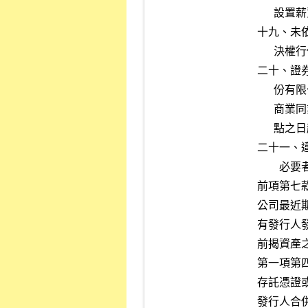
      設置薪資報酬委員會或未依相關法令規定辦理，情節重大者。

十九、未
      決權行使管道之一者。

二十、證
      份有限公司、財團法人中華民國證券櫃檯買賣中心及中華民國證券

      商業同業公會處記缺點累計達十點以上，且自被處記缺點累計達十

      點之日起未逾三個月者。

二十一、
        必要者。

前項第七
公司最近
有發行人
前揭資產
第一項第
存託憑證
發行人合