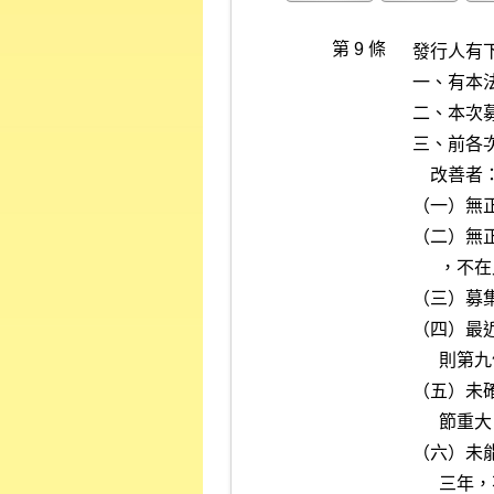
第 9 條
發行人有
一、有本
二、本次
三、前各
    改善者：

（一）無
（二）無
      ，不在此限。

（三）募
（四）最
      則第九條第一項第四款至第九款規定辦理。

（五）未
      節重大。

（六）未
      三年，不在此限。
