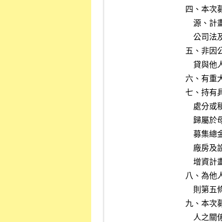
四、本次
    源、計畫項目、預定進度及預計可能產生效益等）未經列成議案，依

    公司法及章程提董事會或股東會討論並決議通過者。

五、非因
    貸與他人，迄申報時尚未改善者。

六、有重
七、持有
    處分或積極開發計畫，達最近期經會計師查核簽證或核閱之財務報告

    歸屬於母公司業主之權益之百分之四十或本次申報發行海外有價證券

    募集總金額之百分之六十者。但所募得資金用途係用於購買不動產、

    廠房及設備或用於合併非以買賣有價證券為主要業務之公司且有具體

    增資計畫佐證其募集資金之必要性，不在此限。

八、為他
    則第五條規定，情節重大，迄未改善者。

九、本次
    人之關係人者。所稱關係人，依證券發行人財務報告編製準則規定認
