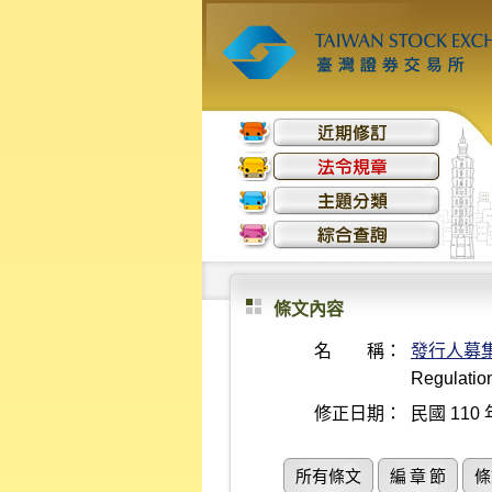
條文內容
名 稱：
發行人募
Regulation
修正日期：
民國 110 
所有條文
編 章 節
條