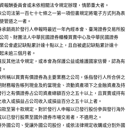
依公司法第一百七十七條之一第一項但書規定將電子方式列為表

券承銷商於發行人申報時最近一年內經本會、臺灣證券交易所股

違反其他法令規定，或本會為保護公益或維護國家信譽，認為有

款所稱以買賣有價證券為主要業務之公司，係指發行人所合併之

期財務報告帳列現金及約當現金、流動資產項下之金融資產及持

發行之有價證券占公司資產總額百分之五十以上，且買賣或持有

之收入或損益占公司收入或損益百分之五十以上者。

四款至第十款規定，對於發行人申報以已發行股份參與發行海外

或以已發行股票至國外證券市場交易者，不適用之。

併外國公司、受讓外國公司股份，或依法律規定收購或分割外國
