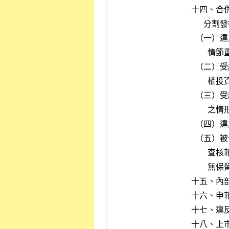
十四、合
      分割發行新股，而有下列情形之一者：

  （一）違反公開發行公司取得或處分資產處理準則第二章第五節規定，

        情節重大。

  （二）受讓或併購之股份非為他公司新發行之股份、所持有非流動之股

        權投資或他公司股東持有之已發行股份。

  （三）受讓之股份或收購之營業或財產有限制買賣等權利受損或受限制

        之情形。

  （四）違反公司法第一百六十七條第三項及第四項規定。

  （五）被合併公司最近一年度之財務報告非經會計師出具無保留意見之

        查核報告。但經出具保留意見之查核報告，其資產負債表經出具

        無保留意見，不在此限。

十五、內
十六、申
十七、違
十八、上