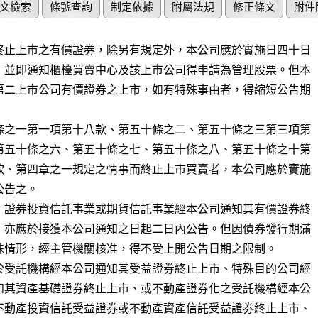
文檢索
條號查詢
制定依據
附屬法規
修正條文
附件
終止上市之有價證券，除另有規定外，本公司應於實施日四十日

，並即通知櫃檯買賣中心及該上市公司得申請為管理股票。但本

第二上市公司有價證券之上市，如有特殊事由者，得縮短公告期

條之一第一項第十八款、第五十條之二、第五十條之三第三項第

第五十條之六、第五十條之七、第五十條之八、第五十條之十第

款、第四章之一規定之情事而終止上市買賣者，本公司應於實施

告之。

、證券投資信託事業或期貨信託事業經本公司通知其有價證券終

，亦應於接獲本公司通知之日起二日內公告。但因債券發行期滿

殊情形，經主管機關核准，得不受上開公告日期之限制。

於受託機構經本公司通知其受益證券終止上市、特殊目的公司經

知其資產基礎證券終止上市、或不動產證券化之受託機構經本公

不動產投資信託受益證券或不動產資產信託受益證券終止上市、
