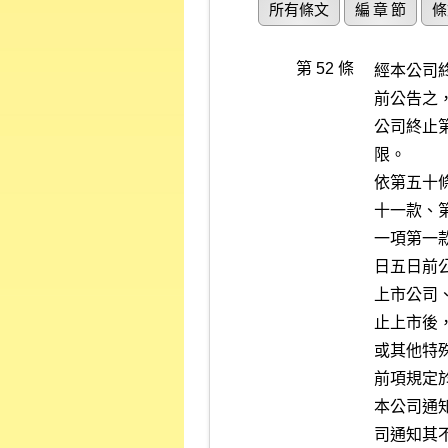
所有條文
編 章 節
條
第 52 條
經本公司
前公告之
公司終止
限。

依第五十
十一款、
一項第一
日五日前公
上市公司
止上市後
或其他特
前項規定
本公司通
司通知其