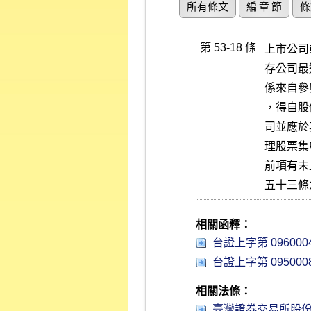
所有條文
編 章 節
條
第 53-18 條
上市公司
存公司最
係來自參
，得自股
司並應於
理股票集
前項有未
五十三條
相關函釋：
台證上字第 0960004
台證上字第 0950008
相關法條：
臺灣證券交易所股份有限