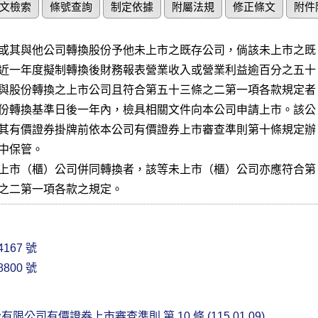
文檢索
條號查詢
制定依據
附屬法規
修正條文
附件
或其與他公司轉換股份予他未上市之既存公司，倘該未上市之既

近一年度擬制轉換後財務報表營業收入或營業利益逾百分之五十

與股份轉換之上市公司且符合第五十三條之二第一項各款規定者

份轉換基準日後一年內，檢具相關文件向本公司申請上市。該公

其有價證券掛牌前依本公司有價證券上市審查準則第十條規定辦

中保管。

上市（櫃）公司併同轉換者，該等未上市（櫃）公司亦應符合第

之二第一項各款之規定。
167 號
800 號
公司有價證券上市審查準則 第 10 條 (115.01.09)