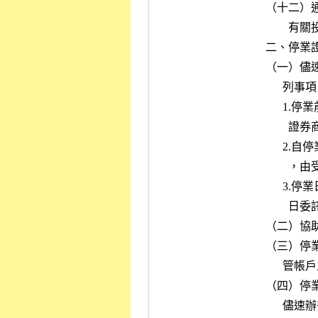
（十二）
        有關投資人保護基金相關事宜。

二、停業證
（一）儘
      列事項：

      1.停業前二個營業日所完成交易有關款券之交割手續，移至受委任

        證券商辦理。

      2.自停業日起有關集中保管證券之送存、領回、轉撥、過戶等事宜

        ，由受委任證券商代辦。

      3.停業日期起，客戶前往受委任證券商完成開戶手續，可於開戶當

        日委託受委任證券商買賣證券。

（二）協
（三）停
      管帳戶之開戶建檔作業。

（四）停
      儘速辦妥手續，如有未及申辦補正，及已借證券尚未歸還，應通知
