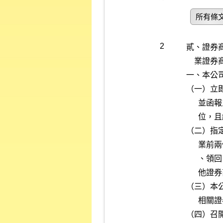
所有條
2
貳、證券
    業證券商）、受委任證券商應依下列程序處理停業證券商停業事宜：

一、本公司
（一）立
      並函報主管機關，另以最速件方式將公文送達停業證券商及相關單

      位，且經由股市基本市況報導系統（ＭＩＳ）對外發布。

（二）指
      業前兩個營業日之交割事務，及停業後其客戶集中保管證券之送存

      、領回、轉撥、過戶等相關事宜。但本公司認為有必要時，得指定

      他證券商辦理，並由本公司於停業公告函中一併敘明。

（三）本
      相關證券金融公司派員協同前往。

（四）召