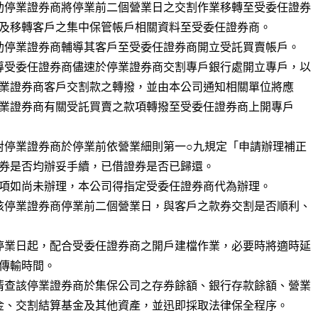
助停業證券商將停業前二個營業日之交割作業移轉至受委任證券

助停業證券商輔導其客戶至受委任證券商開立受託買賣帳戶。

導受委任證券商儘速於停業證券商交割專戶銀行處開立專戶，以

對停業證券商於停業前依營業細則第一○九規定「申請辦理補正

核停業證券商停業前二個營業日，與客戶之款券交割是否順利、

停業日起，配合受委任證券商之開戶建檔作業，必要時將適時延

清查該停業證券商於集保公司之存券餘額、銀行存款餘額、營業
