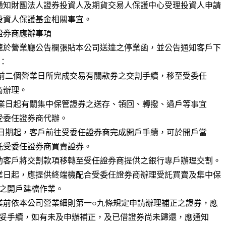
通知財團法人證券投資人及期貨交易人保護中心受理投資人申請

券商應辦事項

速於營業廳公告欄張貼本公司送達之停業函，並公告通知客戶下

助客戶將交割款項移轉至受任證券商提供之銀行專戶辦理交割。

業日起，應提供終端機配合受委任證券商辦理受託買賣及集中保

業前依本公司營業細則第一○九條規定申請辦理補正之證券，應
