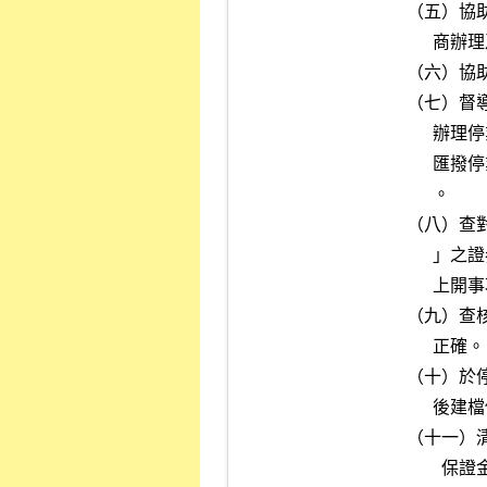
（五）協
      商辦理及移轉客戶之集中保管帳戶相關資料至受委任證券商。

（六）協
（七）督
      辦理停業證券商客戶交割款之轉撥，並由本公司通知相關單位將應

      匯撥停業證券商有關受託買賣之款項轉撥至受委任證券商上開專戶

      。

（八）查
      」之證券是否均辦妥手續，已借證券是否已歸還。

      上開事項如尚未辦理，本公司得指定受委任證券商代為辦理。

（九）查
      正確。

（十）於
      後建檔傳輸時間。

（十一）
        保證金、交割結算基金及其他資產，並迅即採取法律保全程序。
