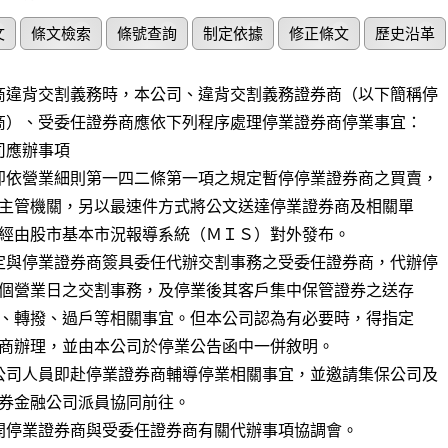
文
條文檢索
條號查詢
制定依據
修正條文
歷史沿革
商違背交割義務時，本公司、違背交割義務證券商（以下簡稱停

應辦事項

即依營業細則第一四二條第一項之規定暫停停業證券商之買賣，

定與停業證券商簽具委任代辦交割事務之受委任證券商，代辦停

公司人員即赴停業證券商輔導停業相關事宜，並邀請集保公司及

開停業證券商與受委任證券商有關代辦事項協調會。
