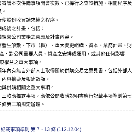
會審議本次併購事項開會次數、已採行之查證措施、相關程序及

行使股份收買請求權之程序。

完成後之計畫，包括：

續經營公司業務之意願及計畫內容。

否發生解散、下市（櫃）、重大變更組織、資本、業務計畫、財

兩年內有無自外部人士取得關於併購交易之意見書，包括外部人

他與併購相關之重大事項。

、三款應揭露事項，應依公開收購說明書應行記載事項準則第七

三條第二項規定辦理。
項準則 第 7、13 條 (112.12.04)