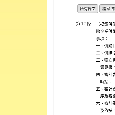
所有條文
編 章 
第 12 條
（揭露併購
除企業併
事項：

一、併購
二、併購
三、獨立
    意見書。

四、審計
    時點。

五、審計
    序及審議結果。

六、審計
    及依據。
