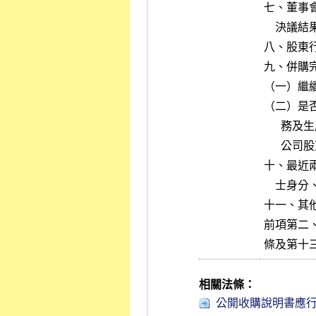
七、董事
    決議結果。

八、股東
九、併購
（一）繼
（二）是
      務及生產、對公司重要人員、資產之安排或運用，或其他任何影響

      公司股東權益之重大事項。

十、最近
    士身分、內容摘要及報酬數額。

十一、其
前項第二
條及第十
相關法條：
公開收購說明書應行記載事