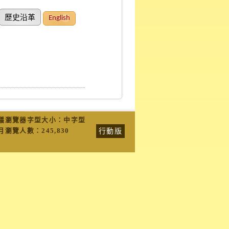
歷史沿革
English
議瀏覽器字型大小：中字型
行動版
月瀏覽人數：
245,830