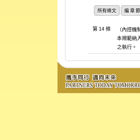
所有條文
編 章 
第 14 條
（內控機制
本規範納
之執行。