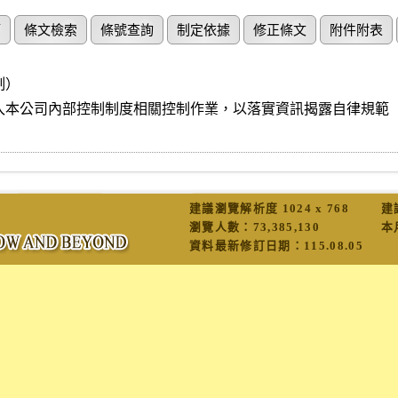
節
條文檢索
條號查詢
制定依據
修正條文
附件附表
）

入本公司內部控制制度相關控制作業，以落實資訊揭露自律規範

建議瀏覽解析度 1024 x 768
建
瀏覽人數：
73,385,130
本
資料最新修訂日期：
115.08.05