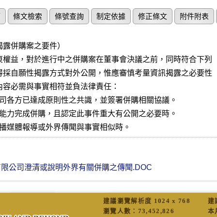
節
條文檢索
條號查詢
制定依據
修正條文
附件附表
揭露併購案之要件）

東權益，對於進行中之併購案在董事會決議之前，同時符合下列

得採自願性揭露方式對外公開，惟應審慎考量資訊揭露之必要性

內容必需與事實相符並負法律責任：

公司各方已達成原則性之共識，並簽署併購相關協議。

有能力完成併購，且認定此事件重大有公開之必要時。

眾傳播媒體報導或外界傳聞與事實相似時。
限公司澄清或說明外界有關併購之傳聞.DOC
建議瀏覽解析度 1024 x 768
建
瀏覽人數：
73,452,826
本