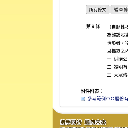
所有條文
編 章 
第 9 條
（自願性
為維護股
情形者，
且揭露之
一  併購
二  證明
三  大
附件附表：
參考範例ＯＯ股份有