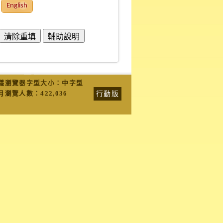
English
議瀏覽器字型大小：中字型
行動版
月瀏覽人數：
422,036