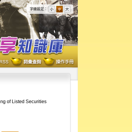
字級設定：
g of Listed Securities