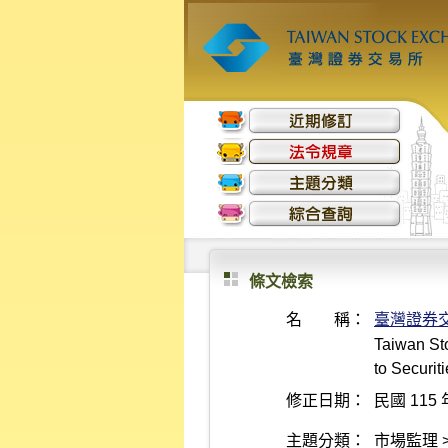
條文檢索
名 稱：
臺灣證券
Taiwan St
to Securit
修正日期：
民國 115 
主題分類：
市場監理 