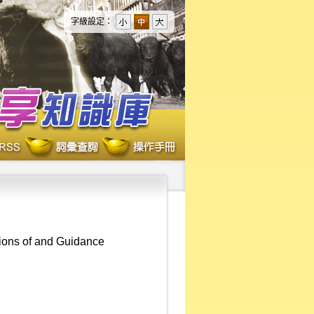
字級設定：
ions of and Guidance