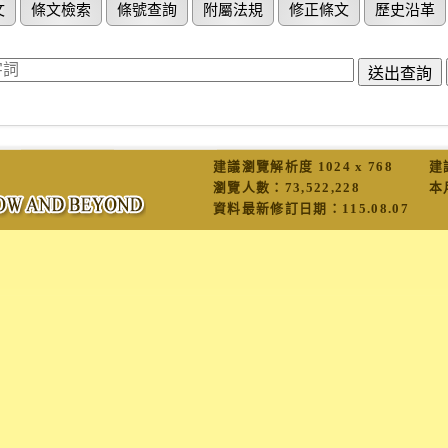
文
條文檢索
條號查詢
附屬法規
修正條文
歷史沿革
建議瀏覽解析度 1024 x 768
建
瀏覽人數：
73,522,228
本
資料最新修訂日期：
115.08.07