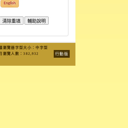
English
議瀏覽器字型大小：中字型
行動版
月瀏覽人數：
382,932