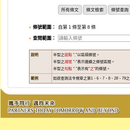
所有條文
條文檢索
條號查詢
條號範圍：
自第 1 條至第 8 條
查閱範圍：
說明
半型之
逗點
"
,
"以區隔條號。
半型之
減號
"
-
"表示連續之條號區間。
半型之
句點
"
.
"表示有"
之
"的條號。
範例
如欲查詢法令規章之第1、6、7、8、28、79之1、3