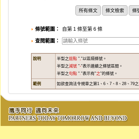
所有條文
條文檢索
條
條號範圍：
自第 1 條至第 6 條
查閱範圍：
說明
半型之
逗點
"
,
"以區隔條號。
半型之
減號
"
-
"表示連續之條號區間。
半型之
句點
"
.
"表示有"
之
"的條號。
範例
如欲查詢法令規章之第1、6、7、8、28、79之1、3