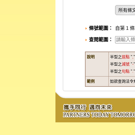
所有條
條號範圍：
自第 1 條
查閱範圍：
說明
半型之
逗點
"
,
半型之
減號
"
-
半型之
句點
"
.
範例
如欲查詢法令規章