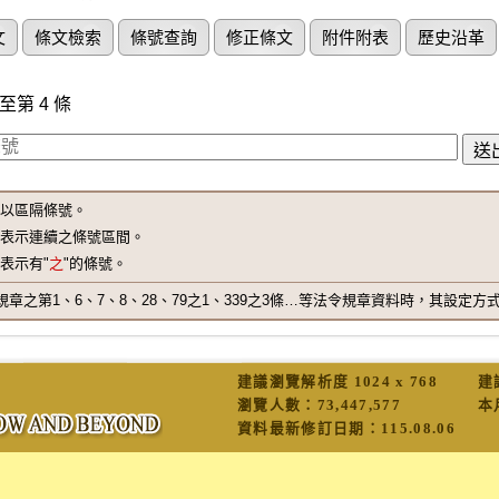
文
條文檢索
條號查詢
修正條文
附件附表
歷史沿革
至第 4 條
"以區隔條號。
"表示連續之條號區間。
"表示有"
之
"的條號。
之第1、6、7、8、28、79之1、339之3條…等法令規章資料時，其設定方式為 1,6-8
建議瀏覽解析度 1024 x 768
建
瀏覽人數：
73,447,577
本
資料最新修訂日期：
115.08.06