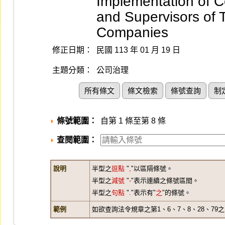
Implementation of C
and Supervisors of
Companies
修正日期：
民國 113 年 01 月 19 日
主題分類：
公司治理
所有條文
條文檢索
條號查詢
制
條號範圍：
自第 1 條至第 8 條
查閱範圍：
說明
半型之
逗點
"
,
"以區隔條號。
半型之
減號
"
-
"表示連續之條號區間。
半型之
句點
"
.
"表示有"
之
"的條號。
範例
如欲查詢法令規章之第1、6、7、8、28、79之1、3