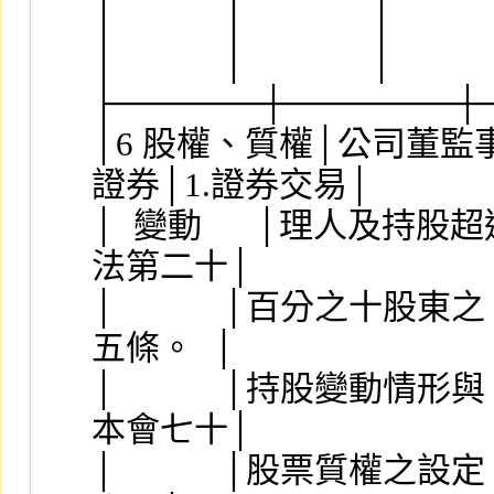
│            │              │    
│            │              │         
├──────┼───────┼
│6 股權、質權│公司董監事
證券│1.證券交易│
│  變動      │理人及持股超
法第二十│
│            │百分之十股
五條。  │
│            │持股變動情
本會七十│
│            │股票質權之設定