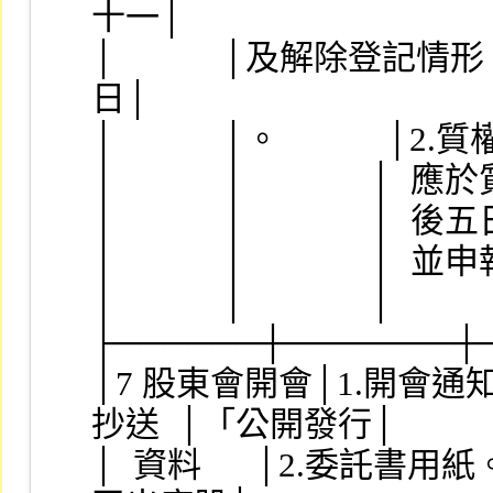
十一│
│            │及解除登記情形│ 
日│
│            │。            
│            │              
│            │              
│            │              │
│            │              │      
├──────┼───────┼
│7 股東會開會│1.開會
抄送  │「公開發行│
│  資料      │2.委託書用紙