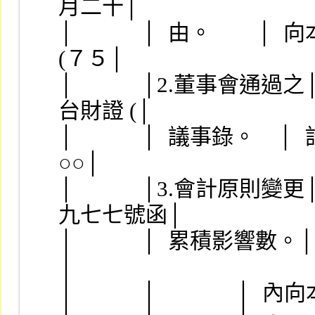
月二十│
│            │  由。    
(７５│
│            │2.董事會
台財證 (│
│            │  議事錄。   
○○│
│            │3.會計
九七七號函│
│            │  累積影響數。
│
│            │              │