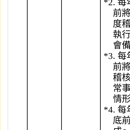
│            │              
│            │             
│            │              │   
│            │              │   
│            │              │    
│            │              │*3
│            │              │   
│            │              │   
│            │              │   
│            │              │   
│            │              │*4
│            │              │   