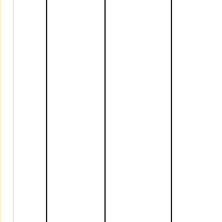
│            │              │       
│            │              │      
│            │              │    
│            │              │    
│            │              │    
│            │              │      
│            │              │      
│            │              │       
│            │              │    
│            │              │      
│            │              │    
│            │              │    