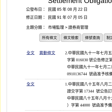
Settlement Obligatio
公發布日：
民國 85 年 08 月 22 日
修正日期：
民國 91 年 07 月 05 日
主題分類：
市場監理 > 證券商管理
所有條文
條文檢索
條號查詢
制
全文
異動條文
2.中華民國九十一年七月
  字第 016030 號公告修正第 3、5 條條文  

  中華民國九十一年七月二日財政部證券暨期貨管理委員會台財證三字第

  0910136744  號函准予核
全文
1.中華民國八十五年八月
  證交字第 17344  號公告訂定發布

  中華民國八十五年八月十九日財政部證券管理委員會（85）台財證（三
