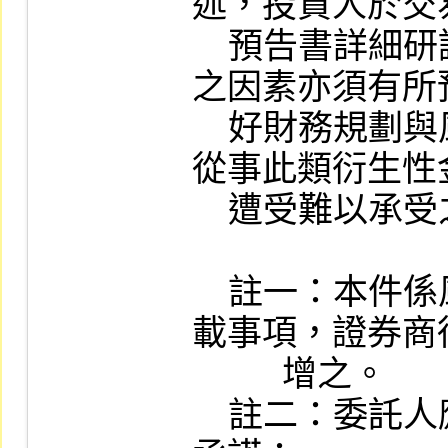
述，投資人於交
    預告書詳細研讀外，對其他可能影響
之因素亦須有所
    好財務規劃與風險評估，以免因貿然
從事此類衍生性
    遭受難以承受之損失。

    註一：本件係風險預告書基本應行記
載事項，證券商
          增之。

    註二：委託人應於風險預告書上簽字