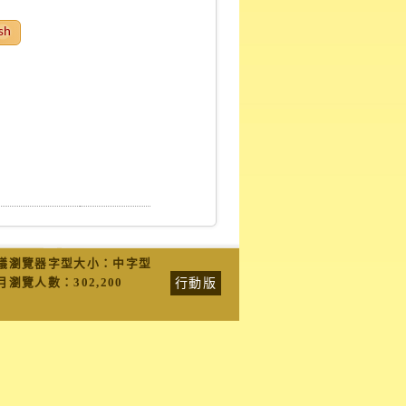
sh
議瀏覽器字型大小：中字型
行動版
月瀏覽人數：
302,200