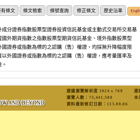
所有條文
條文檢索
條號查詢
修正條文
歷史沿革
Engli
外成分證券指數股票型證券投資信託基金或主動式交易所交易基

風險。
建議瀏覽解析度 1024 x 768
建
瀏覽人數：
73,441,500
本
資料最新修訂日期：
115.08.06