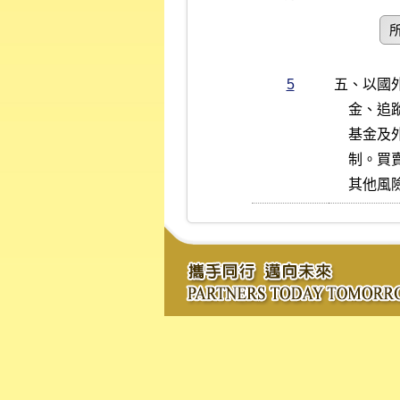
5
五、以國
    金、追蹤國外期貨指數之指數股票型期貨信託基金、境外指數股票型

    基金及外國證券或指數為標的之認購（售）權證，均採無升降幅度限

    制。買賣以外國證券或指數為標的之認購（售）權證，應考量匯率及

    其他