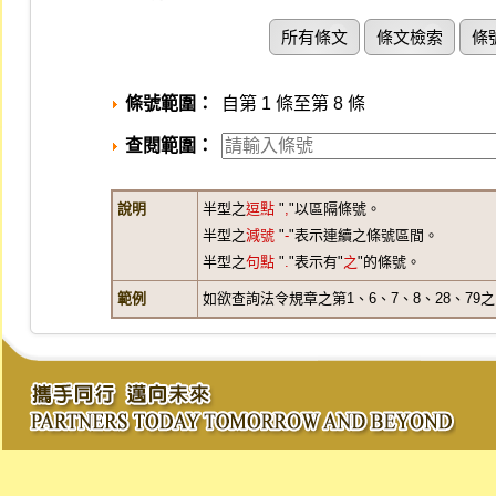
所有條文
條文檢索
條
條號範圍：
自第 1 條至第 8 條
查閱範圍：
說明
半型之
逗點
"
,
"以區隔條號。
半型之
減號
"
-
"表示連續之條號區間。
半型之
句點
"
.
"表示有"
之
"的條號。
範例
如欲查詢法令規章之第1、6、7、8、28、79之1、3