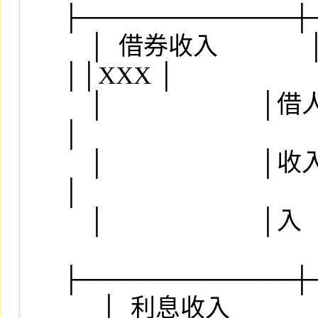
├────────────┼
    │  借券收入              │新增科目 403000 ，為出
││XXX │

    │                        │借人向借券人收取之借券││    
│

    │                        │收入及借券服務手續費收││    
│

    │                        │入                    ││    │

├────────────┼
　  │  利息收入         