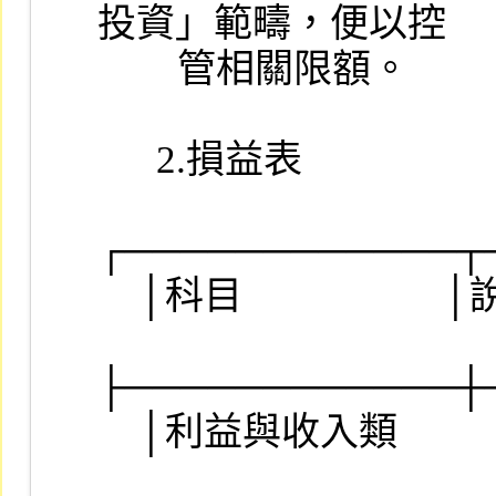
投資」範疇，便以控

        管相關限額。

　  2.損益表

┌────────────┬
    │科目                    │說明                  ││金額│

├────────────┼
    │利益與收入類            │                      ││    │
