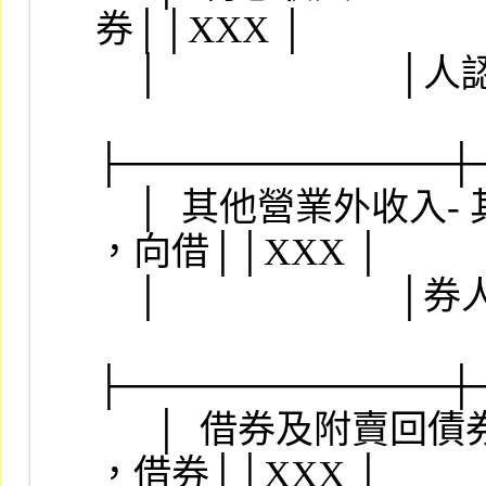
券││XXX │

    │                        │人認列                ││    │

├────────────┼
    │  其他營業外收入- 其他  │現有科目 440999 
，向借││XXX │

    │                        │券人收取之違約金      ││    │

├────────────┼
　  │  借券及附賣回債券
，借券││XXX │
