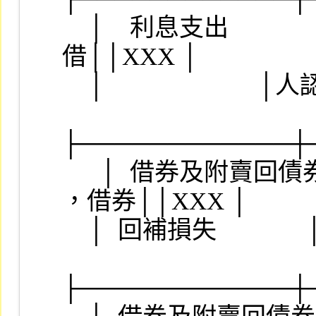
    │　利息支出              │現有科目 521200 ，出
借││XXX │

    │                        │人認列                ││    │

├────────────┼
　  │  借券及附賣回債券
，借券││XXX │

    │  回補損失              │人認列                ││    │

├────────────┼