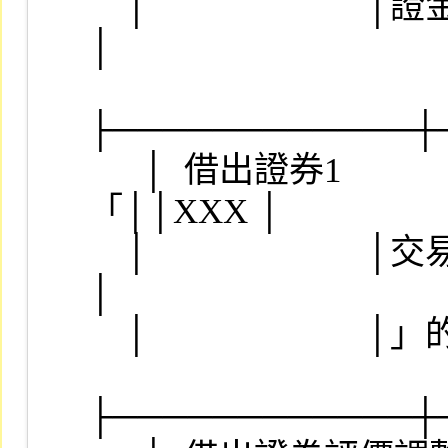
    │                        │證金，修改科目中文名稱││    
│

├────────────┼
　  │  借出證券1        
「││XXX │

    │                        │交易目的金融資產- 流動││    
│

    │                        │」的子目              ││    │

├────────────┼