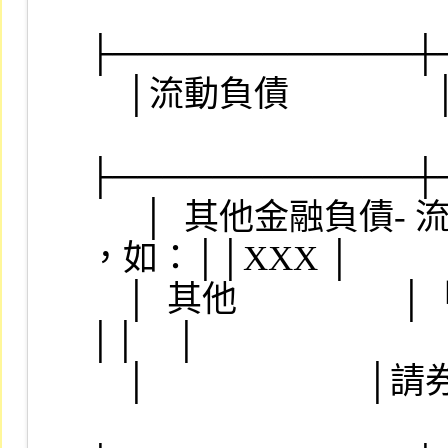
├────────────┼
    │流動負債                │                      ││    │

├────────────┼
　  │  其他金融負債- 流動
，如：││XXX │

    │  其他                  │「應付代收股票股利」，
││    │

    │                        │請券商自設子目        ││    │
