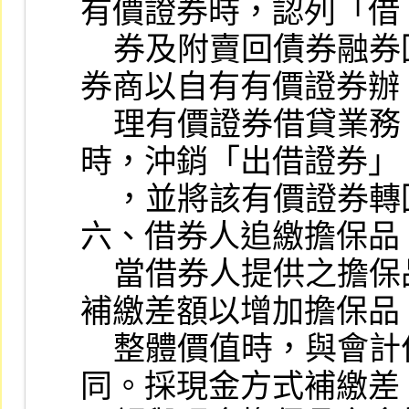
有價證券時，認列「借

    券及附賣回債券融券回補利益（損失）」。證
券商以自有有價證券辦

    理有價證券借貸業務，於借券人返還有價證券
時，沖銷「出借證券」

    ，並將該有價證券轉回原始帳列科目。

六、借券人追繳擔保品

    當借券人提供之擔保品價值不足，證券商通知
補繳差額以增加擔保品

    整體價值時，與會計作業原則三之處理方式相
同。採現金方式補繳差
