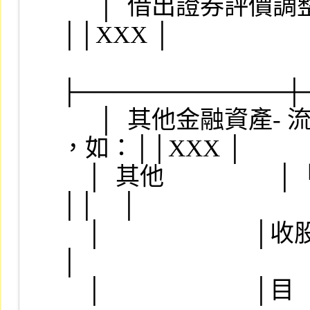
　  │  借出證券評價調整     
││XXX │

├────────────┼
　  │  其他金融資產- 流動
，如：││XXX │

    │  其他                  │「應收股票股利」、「應
││    │

    │                        │收股票」，請券商自設子││    
│

    │                        │目                    ││    │
