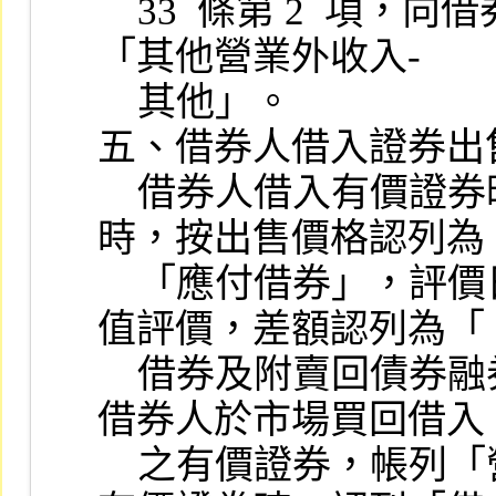
    33  條第 2  項，向借券人收取之違約金，帳列
「其他營業外收入- 

    其他」。

五、借券人借入證券出售
    借券人借入有價證券時，僅作備忘分錄。出售
時，按出售價格認列為

    「應付借券」，評價日依借入有價證券公平價
值評價，差額認列為「

    借券及附賣回債券融券評價利益（損失）」。
借券人於市場買回借入

    之有價證券，帳列「營業證券」；於實際返還