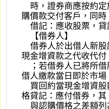
    時，證券商應按約定於認購期限屆滿前，將認
購價款交付客戶，同時

    借記：應收股票，貸記：銀行存款。

    【借券人】

    借券人於出借人新股認購權利繳款日，僅記錄
現金增資款之代收代付

    ；若借券人已將所借股票出售，且借券人於出
借人繳款當日即於市場

    買回約當現金增資股數，則以當日實際買回價
格貸記：應付借券，其

    與認購價格之差額列為「借券交易損失」；若