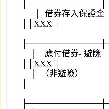
├────────────┼
　  │  借券存入保證金       
││XXX │

├────────────┼
    │　應付借券- 避險        │原有科目 201420       
││XXX │

    │  （非避險）            │        （201450）    ││    
│

├────────────┼