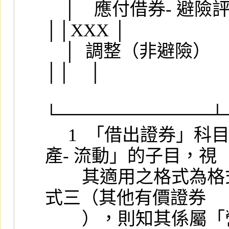
    │　應付借券- 避險評價    │原有科目 201440       
││XXX │

    │  調整（非避險）        │        （201470）    
││    │

└────────────┴
     1  「借出證券」科目，為「交易目的金融資
產- 流動」的子目，視

        其適用之格式為格式一（為營業證券）或格
式三（其他有價證券

        ），則知其係屬「營業證券」或「自有資金