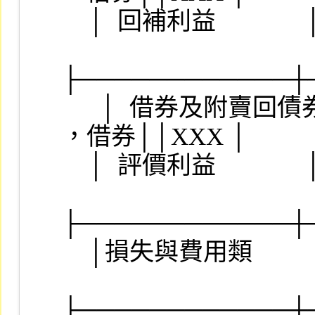
    │  回補利益              │人認列                ││    │

├────────────┼
　  │  借券及附賣回債券
，借券││XXX │

    │  評價利益              │人認列                ││    │

├────────────┼
    │損失與費用類            │                      ││    │

├────────────┼