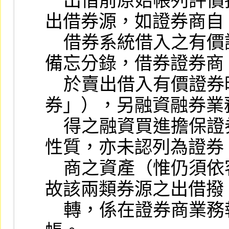
    出借前原始帳列評價損益科目列帳。至後兩類
出借券源，如證券商自

    借券系統借入之有價證券時，並未入帳（僅作
備忘分錄，借券證券商

    於賣出借入有價證券時，方認列「應付借
券」），另融資融券業務
    得之融資買進擔保證券，屬客戶繳入之擔保品
性質，亦未認列為證券

    商之資產（惟仍須依客戶別分別設帳控管），
故該兩類券源之出借撥

    轉，係在證券商業務報表中表達，未帳列會計