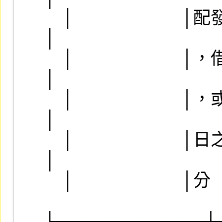
    │                        │配發現金股利或股票股利││    
│

    │                        │，借券人依權值認列損失││    
│

    │                        │，或新股認購權利繳款當││    
│

    │                        │日之價格超過認購價之部││    
│

    │                        │分                    ││    │

├────────────┼