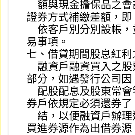
    額與現金擔保品之會計處理方式相同；採有價
證券方式補繳差額，即

    依客戶別分別設帳，並逐筆登載擔保品相關交
易事項。

七、借貸期間股息紅利
    融資戶融資買入之股票，就供為融券戶融券之
部分，如遇發行公司因

    配股配息及股東常會等有停止過戶之情事，融
券戶依規定必須還券了

    結，以便融資戶辦理過戶；故證券商如以融資
買進券源作為出借券源
