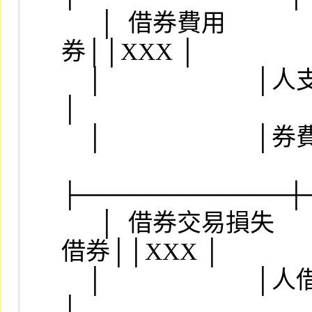
　  │  借券費用         
券││XXX │

    │                        │人支付給出借人，包含借││    
│

    │                        │券費及手續費          ││    │

├────────────┼
　  │  借券交易損失     
借券││XXX │

    │                        │人借入股票已出售時，因││    
│
