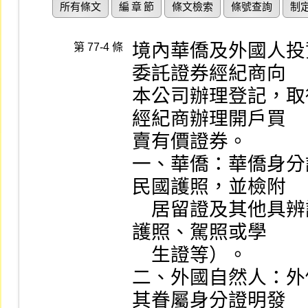
所有條文
編 章 節
條文檢索
條號查詢
制
境內華僑及外國人投
第 77-4 條
委託證券經紀商向

本公司辦理登記，取
經紀商辦理開戶買

賣有價證券。

一、華僑：華僑身分
民國護照，並檢附

    居留證及其他具辨識力之身分證明文件（如健保卡、
護照、駕照或學

    生證等）。

二、外國自然人：外
其眷屬身分證明發
