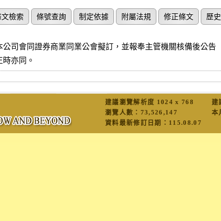
條文檢索
條號查詢
制定依據
附屬法規
修正條文
歷史
本公司會同證券商業同業公會擬訂，並報奉主管機關核備後公告

正時亦同。
建議瀏覽解析度 1024 x 768
建
瀏覽人數：
73,526,147
本
資料最新修訂日期：
115.08.07