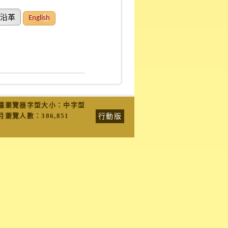
沿革
English
議瀏覽器字型大小：中字型
行動版
月瀏覽人數：
386,851