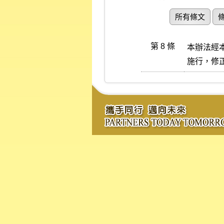
所有條文
第 8 條
本辦法經
施行，修