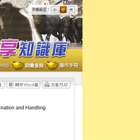
字級設定：
ination and Handling