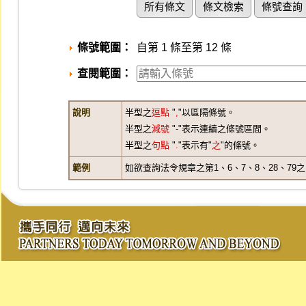
所有條文
條文檢索
條號查詢
條號範圍：
自第 1 條至第 12 條
查閱範圍：
說明
半型之
逗點
"
,
"以區隔條號。
半型之
減號
"
-
"表示連續之條號區間。
半型之
句點
"
.
"表示有"
之
"的條號。
範例
如欲查詢法令規章之第1、6、7、8、28、79之1、3