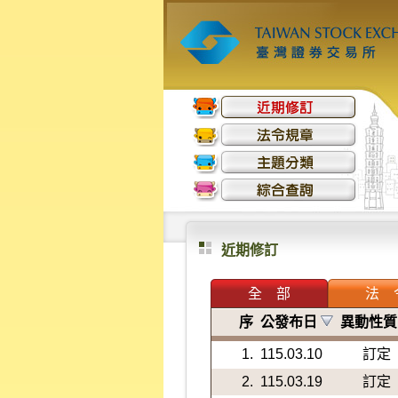
近期修訂
全 部
法 
序
公發布日
異動性
1.
115.03.10
訂定
2.
115.03.19
訂定