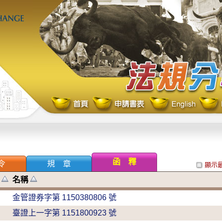
函 釋
令
規 章
顯示
質
名稱
金管證券字第 1150380806 號
臺證上一字第 1151800923 號