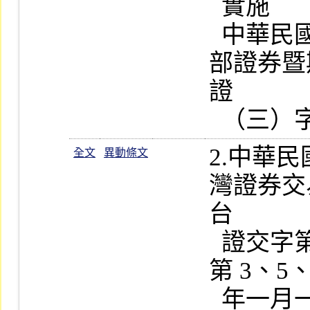
  實施

  中華民國九十一年四月十八日財政
部證券暨
證

2.中華
全文
異動條文
灣證券交
台

  證交字第 033650 號公告修正發布
第 3、5
  年一月一日起實施
