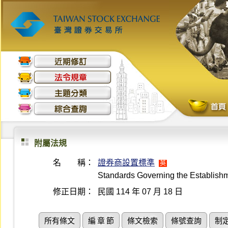
附屬法規
名 稱：
證券商設置標準
英
Standards Governing the Establishm
修正日期：
民國 114 年 07 月 18 日
所有條文
編 章 節
條文檢索
條號查詢
制